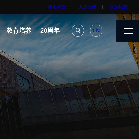
常用系统
人才招聘
联系我们
EN
用系统
人才招聘
联系我们
教育培养
20周年
EN
进展
要闻播报
诚信与伦理委员会
科研进展
动物管理
综合新闻
测试中心
合作交流
室建设与管理
学术活动
安全管理
媒体报道
档案频道
刊物与文化
科学普及