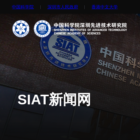
中国科学院
深圳市人民政府
⾹港中文大学
机构简介
先进集成技术研究所
院长寄语
生物医学与健康工程研究所
现任领导
先进计算与数字工程研究所
历任领导
生物医药与技术研究所
SIAT新闻网
统计数据
脑认知与脑疾病研究所
研究机构
合成生物学研究所
研究队伍
材料人工智能研究所
通知公告
碳中和技术研究所
科学仪器所（筹）