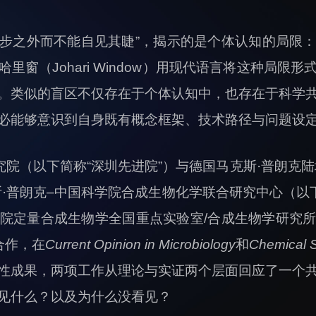
百步之外而不能自见其睫”，揭示的是个体认知的局限
里窗（Johari Window）用现代语言将这种局限
。类似的盲区不仅存在于个体认知中，也存在于科学
必能够意识到自身既有概念框架、技术路径与问题设
院（以下简称“深圳先进院”）与德国马克斯·普朗克陆
·普朗克–中国科学院合成生物化学联合研究中心（以
院定量合成生物学全国重点实验室/合成生物学研究
队合作，在
Current Opinion in Microbiology
和
Chemical 
性成果，两项工作从理论与实证两个层面回应了一个
见什么？以及为什么没看见？