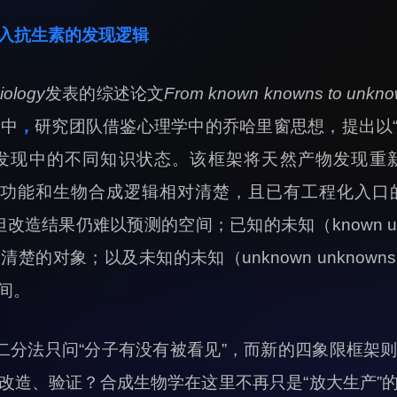
入抗生素的发现逻辑
iology
发表的综述论文
From known knowns to unknow
y
中
，
研究团队借鉴心理学中的乔哈里窗思想，提出以“
发现中的不同知识状态。该框架将天然产物发现重
即结构、功能和生物合成逻辑相对清楚，且已有工程化入口的
但改造结果仍难以预测的空间；已知的未知（known u
楚的对象；以及未知的未知（unknown unknow
间。
二分法只问“分子有没有被看见”，而新的四象限框架
改造、验证？合成生物学在这里不再只是“放大生产”