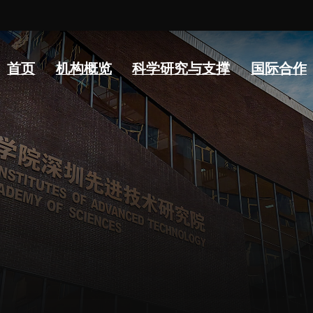
常
首页
机构概览
科学研究与支撑
国际合作
人才概况
综合处
科研
人才介绍
科研管理处
科研
人才招聘
创新融合处
实验
人才动态
人力资源处
分析
博士后
财务资产处
实验
合作转化处
生物
教育处
党群工作处
监督审计处