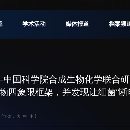
支撑平台处
产业发展中心
流
学术活动
媒体报道
档案频
交流动态
转移转化
党建
国合项目
控股企业
群团
出国境事务
成果超市
树立
教育
来华指引
合作交流
—中国科学院合成生物化学联合
传承
下载中心
我为
物四象限框架，并发现让细菌“断
【字体：
大
中
小
】