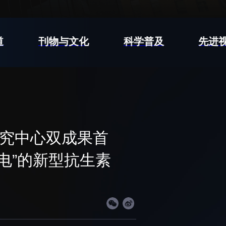
先进视界
道
刊物与文化
科学普及
先进
工作
国家高性能医疗器械创新中心
工作
国家生物制造产业创新中心
和践行正确政绩观学习
深港脑科学创新研究院
深圳合成生物学创新研究院
研究中心双成果首
和弘扬科学家精神
深圳先进电子材料国际创新研究院
群众办实事
深圳脑解析与脑模拟重大科技基础
电”的新型抗生素
设施
深圳合成生物研究重大科技基础设
施
中欧创新医药与健康研究中心