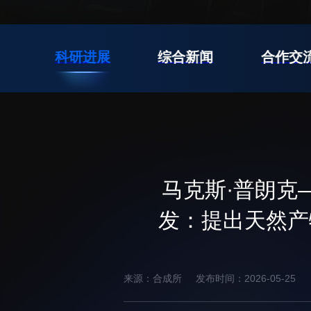
先进电子材料研究所
报
科研进展
综合新闻
合作交
教育概况
学生活动
招生信息
先进榜YOUNG
学位培养
体育与健康
学生工作
讲座信息
马克斯·普朗克
学生就业
教育动态
发：提出天然产
来源：合成所
发布时间：2026-05-25