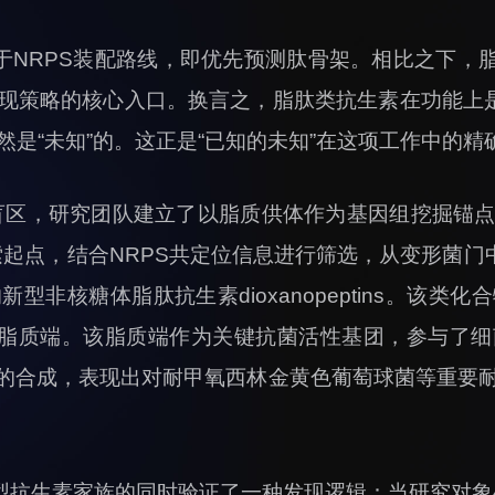
于NRPS装配路线，即优先预测肽骨架。相比之下，脂
现策略的核心入口。换言之，脂肽类抗生素在功能上是
是“未知”的。这正是“已知的未知”在这项工作中的精
究盲区，研究团队建立了以脂质供体作为基因组挖掘锚
索起点，结合NRPS共定位信息进行筛选，从变形菌门
型非核糖体脂肽抗生素dioxanopeptins。该类
饱和脂质端。该脂质端作为关键抗菌活性基团，参与了
质的合成，表现出对耐甲氧西林金黄色葡萄球菌等重要
型抗生素家族的同时验证了一种发现逻辑：当研究对象