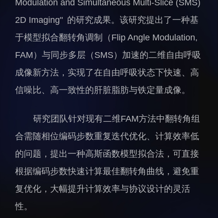
Modulation and Simultaneous Multi‐Slice (SMS)
科研诚信与伦理委员会
科研进展
2D Imaging" 的研究成果。该研究提出了一种基
实验动物管理
综合新闻
分析测试中心
合作交流
于模型拟合翻转角调制（Flip Angle Modulation,
实验室建设与管理
学术活动
FAM）与同步多层（SMS）加速的二维自由呼吸
生物安全管理
媒体报道
成像新方法，实现了在自由呼吸状态下快速、高
档案频道
信噪比、高一致性的肝脏脂肪与铁定量成像。
刊物与文化
研究团队针对现有二维FAM方法中翻转角组
科学普及
合需随相位编码步数重复迭代优化、计算效率低
先进视界
的问题，提出一种高斯函数模型拟合法，可直接
根据编码步数快速计算最佳翻转角曲线，避免重
复优化，大幅提升计算效率与协议设计的灵活
性。
教育概况
学生活动