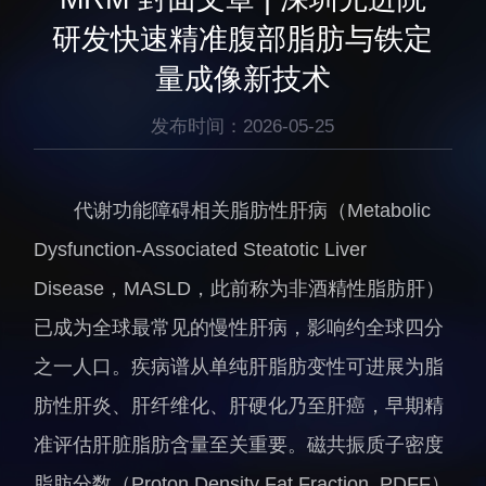
生物医药与技术研究所
研究机构
研发快速精准腹部脂肪与铁定
脑认知与脑疾病研究所
研究队伍
量成像新技术
合成生物学研究所
通知公告
材料人工智能研究所
发布时间：2026-05-25
碳中和技术研究所
科学仪器所（筹）
代谢功能障碍相关脂肪性肝病（‌Metabolic
先进电子材料研究所
Dysfunction-Associated Steatotic Liver
Disease，MASLD，此前称为非酒精性脂肪肝）
已成为全球最常见的慢性肝病，影响约全球四分
之一人口。疾病谱从单纯肝脂肪变性可进展为脂
人才概况
综合处
肪性肝炎、肝纤维化、肝硬化乃至肝癌，早期精
人才介绍
科研管理处
准评估肝脏脂肪含量至关重要。磁共振质子密度
人才招聘
创新融合处
脂肪分数（Proton Density Fat Fraction, PDFF）