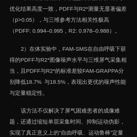
下载中心
优化结果高度一致，PDFF与R2*测量无显著偏差
（p>0.05），与三维参考方法相关性极高
（PDFF: 0.994–0.995，R2: 0.978–0.988）。
党建工作
国家高性能医疗器械创
2）在体实验中，FAM-SMS在自由呼吸下获
新中心
群团工作
得的PDFF与R2*图像噪声水平与三维屏气采集相
国家生物制造产业创新
树立和践行正确政绩观
当，且PDFF与R2*的标准差较FAM-GRAPPA分
中心
学习教育
别降低18.7% 与18.5%，表现出更优的噪声性能
深港脑科学创新研究院
传承和弘扬科学家精神
与定量稳定性。
深圳合成生物学创新研
我为群众办实事
究院
该方法不仅解决了屏气困难患者的成像难
深圳先进电子材料国际
创新研究院
题，还通过缩短单层采集时间、抑制运动伪影，
深圳脑解析与脑模拟重
实现了真正意义上的“自由呼吸、运动鲁棒”定量