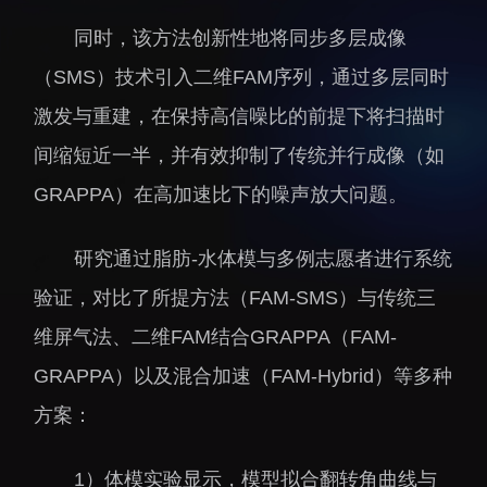
招生信息
先进榜YOUNG
同时，该方法创新性地将同步多层成像
学位培养
体育与健康
（SMS）技术引入二维FAM序列，通过多层同时
学生工作
讲座信息
激发与重建，在保持高信噪比的前提下将扫描时
学生就业
间缩短近一半，并有效抑制了传统并行成像（如
教育动态
GRAPPA）在高加速比下的噪声放大问题。
研究通过脂肪‐水体模与多例志愿者进行系统
验证，对比了所提方法（FAM-SMS）与传统三
维屏气法、二维FAM结合GRAPPA（FAM-
交流动态
转移转化
GRAPPA）以及混合加速（FAM-Hybrid）等多种
国合项目
控股企业
方案：
出国境事务
成果超市
来华指引
合作交流
1）体模实验显示，模型拟合翻转角曲线与