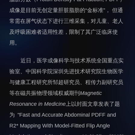
人才动态
人力资源处
成像是目前无创定量肝脏脂肪的“金标准”， 但通
博士后
财务资产处
常需在屏气状态下进行三维采集，对儿童、老人
合作转化处
及呼吸困难者适用性差，限制了其广泛临床使
教育处
用。
党群工作处
监督审计处
近日，医学成像科学与技术系统全国重点实
支撑平台处
验室、中国科学院深圳先进技术研究院生物医学
产业发展中心
与健康工程研究所邹超研究员、程传力副研究员
等在磁共振物理领域权威期刊
Magnetic
Resonance in Medicine
上以封面文章发表了题
为 "Fast and Accurate Abdominal PDFF and
R2* Mapping With Model‐Fitted Flip Angle
科研进展
要闻播报