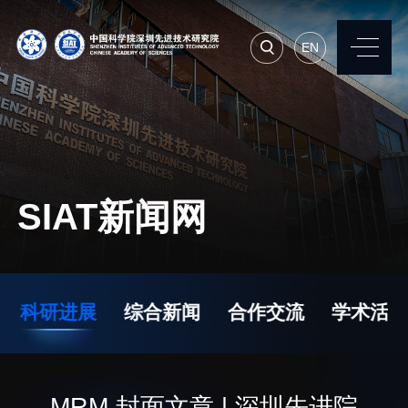
EN
EN
常用系统
人才招聘
联系我们
SIAT新闻网
机构简介
先进集成技术研究所
院长寄语
生物医学与健康工程研
科研进展
综合新闻
合作交流
学术活动
究所
现任领导
先进计算与数字工程研
历任领导
究所
统计数据
MRM 封面文章 | 深圳先进院