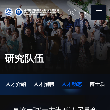
EN
EN
常用系统
人才招聘
联系我们
研究队伍
机构简介
先进集成技术研究所
院长寄语
生物医学与健康工程研
人才介绍
人才招聘
人才动态
博士后
究所
现任领导
先进计算与数字工程研
历任领导
究所
统计数据
再添一项“十大进展”！定量合