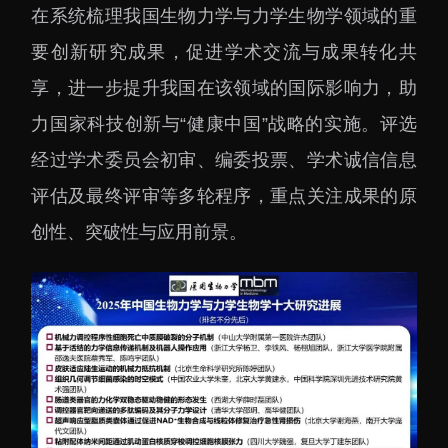
下载中心
在系统梳理我国生物力学与力学生物学领域的重
要创新研究成果，促进学术交流与成果转化共
享，进一步提升我国在该领域的国际影响力，助
力国家科技创新与“健康中国”战略的实施。评选
党建工作
国家高性能医疗器械创
经过学术委员会初审、编委投票、学术诚信信息
新中心
群团工作
评估及最终评审等多轮程序，重点关注成果的原
国家生物制造产业创新
树立和践行正确政绩观
创性、突破性与应用前景。
中心
学习教育
深港脑科学创新研究院
传承和弘扬科学家精神
深圳合成生物学创新研
我为群众办实事
究院
深圳先进电子材料国际
创新研究院
深圳脑解析与脑模拟重