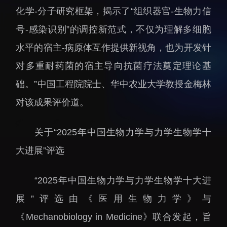
化学-分子研究框架，揭示了“组织器官-生物力信
招生信息
先进榜YOUNG
学位培养
体育与健康
号-感染识别”的调控新范式，不仅为理解多细胞
学生工作
讲座信息
水平的宿主-病原体互作提供新视角，也为开发针
学生就业
对多重耐药菌的宿主导向抗菌疗法奠定理论基
教育动态
础。”中国工程院院士、华中农业大学教授金梅林
对该成果评价道。
关于“2025年中国生物力学与力学生物学十
大进展”评选
交流动态
转移转化
国合项目
控股企业
“2025年中国生物力学与力学生物学十大进
出国境事务
成果超市
展”评选由《医用生物力学》与
来华指引
合作交流
《Mechanobiology in Medicine》联合发起，旨