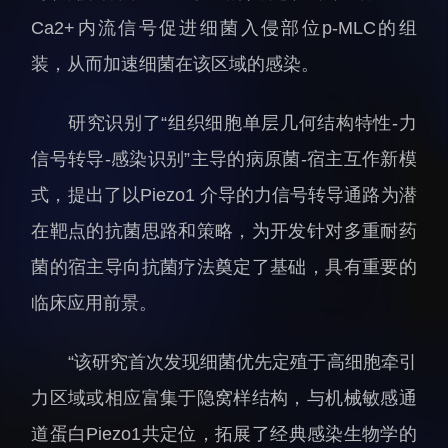
科研诚信与伦理委员会
科研进展
Ca2+内流信号促进细菌入侵部位p-MLC的组
实验动物管理
综合新闻
装，从而加速细菌在该区域的感染。
分析测试中心
合作交流
实验室建设与管理
学术活动
研究识别了“组织细胞单层几何结构特性-力
生物安全管理
媒体报道
信号转导-感染识别”主导的病原菌-宿主互作新模
档案频道
式，提出了以Piezo1 介导的力信号转导通路为潜
刊物与文化
在靶点的抗菌思路和策略，为开发针对多重耐药
科学普及
菌的宿主导向抗菌疗法奠定了基础，具有重要的
先进视界
临床应用前景。
“该研究首次发现细菌优先定殖于高细胞牵引
力区域或相应富集于隐窝样结构，与机械敏感通
道蛋白Piezo1共定位，拓展了经典感染生物学的
教育概况
学生活动