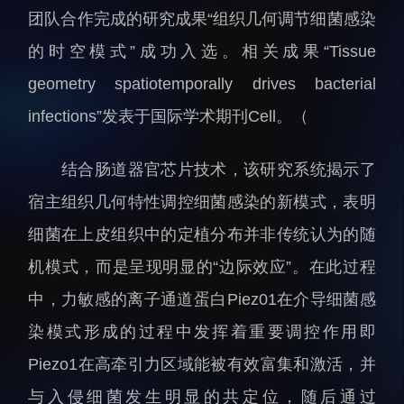
团队合作完成的研究成果“组织几何调节细菌感染
人才动态
人力资源处
的时空模式”成功入选。相关成果“Tissue
博士后
财务资产处
geometry spatiotemporally drives bacterial
合作转化处
教育处
infections”发表于国际学术期刊Cell。（
党群工作处
结合肠道器官芯片技术，该研究系统揭示了
监督审计处
宿主组织几何特性调控细菌感染的新模式，表明
支撑平台处
细菌在上皮组织中的定植分布并非传统认为的随
产业发展中心
机模式，而是呈现明显的“边际效应”。在此过程
中，力敏感的离子通道蛋白Piez01在介导细菌感
染模式形成的过程中发挥着重要调控作用即
Piezo1在高牵引力区域能被有效富集和激活，并
科研进展
要闻播报
与入侵细菌发生明显的共定位，随后通过