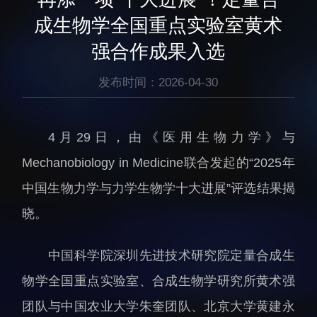
生物医药与技术研究所
研究机构
成生物学全国重点实验室黄术
脑认知与脑疾病研究所
研究队伍
强合作成果入选
合成生物学研究所
通知公告
材料人工智能研究所
发布时间：2026-04-30
碳中和技术研究所
科学仪器所（筹）
4月29日，由《医用生物力学》与
先进电子材料研究所
Mechanobiology in Medicine联合发起的“2025年
中国生物力学与力学生物学十大进展”评选结果揭
晓。
中国科学院深圳先进技术研究院定量合成生
人才概况
综合处
物学全国重点实验室、合成生物学研究所黄术强
人才介绍
科研管理处
团队与中国农业大学朱奎团队、北京大学黄建永
人才招聘
创新融合处