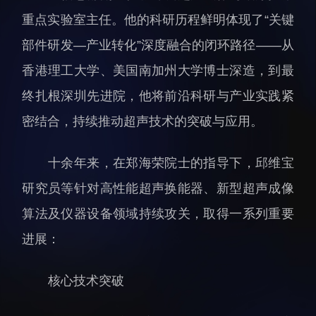
科研诚信与伦理委员会
科研进展
重点实验室主任。他的科研历程鲜明体现了“关键
实验动物管理
综合新闻
部件研发—产业转化”深度融合的闭环路径——从
分析测试中心
合作交流
香港理工大学、美国南加州大学博士深造，到最
实验室建设与管理
学术活动
终扎根深圳先进院，他将前沿科研与产业实践紧
生物安全管理
媒体报道
密结合，持续推动超声技术的突破与应用。
档案频道
刊物与文化
十余年来，在郑海荣院士的指导下，邱维宝
科学普及
研究员等针对高性能超声换能器、新型超声成像
先进视界
算法及仪器设备领域持续攻关，取得一系列重要
进展：
核心技术突破
教育概况
学生活动