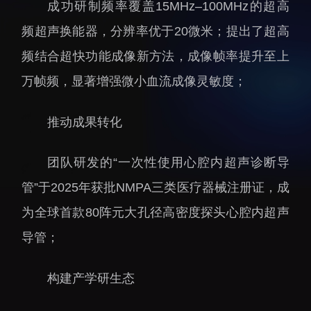
成功研制频率覆盖15MHz–100MHz的超高
招生信息
先进榜YOUNG
频超声换能器，分辨率优于20微米；提出了超高
学位培养
体育与健康
频结合超快功能成像新方法，成像帧率提升至上
学生工作
讲座信息
万帧频，显著增强微小血流成像灵敏度；
学生就业
教育动态
推动成果转化
团队研发的“一次性使用心腔内超声诊断导
管”于2025年获批NMPA三类医疗器械注册证，成
为全球首款80阵元大孔径高密度探头心腔内超声
交流动态
转移转化
导管；
国合项目
控股企业
出国境事务
成果超市
构建产学研生态
来华指引
合作交流