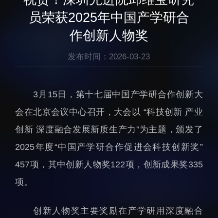
生物医药与技术研究所
研究机构
员荣获2025年中国产学研合
脑认知与脑疾病研究所
研究队伍
作创新人物奖
合成生物学研究所
通知公告
材料人工智能研究所
发布时间：2026-03-23
碳中和技术研究所
科学仪器所（筹）
3月15日，第十七届中国产学研合作创新大
先进电子材料研究所
会在北京会议中心召开，大会以 “科技创新 产业
创新 深度融合发展新质生产力”为主题，颁发了
2025年度“中国产学研合作促进会科技创新奖”
457项，其中创新人物奖122项，创新成果奖335
人才概况
综合处
项。
人才介绍
科研管理处
创新人物奖主要奖励在产学研用深度融合
人才招聘
创新融合处