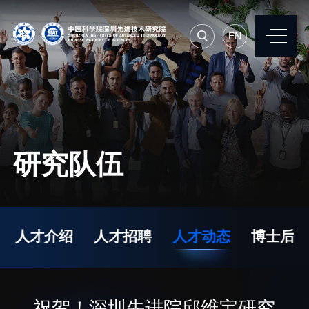
EN
EN
常用系统
人才招聘
联系我们
研究队伍
机构简介
先进集成技术研究所
院长寄语
生物医学与健康工程研
人才介绍
人才招聘
人才动态
博士后
究所
现任领导
先进计算与数字工程研
历任领导
究所
统计数据
祝贺！深圳先进院邱维宝研究