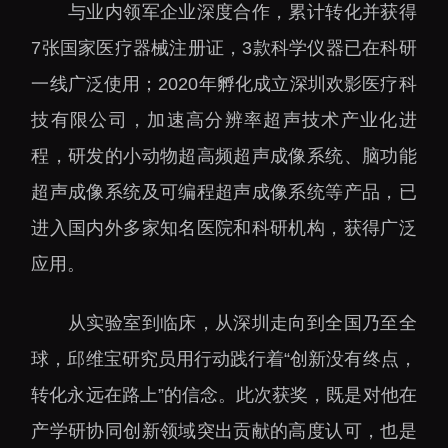
下载中心
与业内领军企业深度合作，累计转化并获得
7张国家医疗器械注册证，3款科学仪器已在科研
一线广泛使用；2020年孵化成立深圳欢影医疗科
技有限公司，加速高分辨率超声技术产业化进
程，研发的小动物超高频超声成像系统、脑功能
党建工作
国家高性能医疗器械创
新中心
群团工作
超声成像系统及可编程超声成像系统等产品，已
国家生物制造产业创新
树立和践行正确政绩观
进入国内外多家知名医院和科研机构，获得广泛
中心
学习教育
应用。
深港脑科学创新研究院
传承和弘扬科学家精神
深圳合成生物学创新研
我为群众办实事
从实验室到临床，从深圳走向到全国乃至全
究院
球，邱维宝研究员用行动践行着“创新没有终点，
深圳先进电子材料国际
创新研究院
转化永远在路上”的信念。此次获奖，既是对他在
深圳脑解析与脑模拟重
产学研协同创新领域突出贡献的高度认可，也是