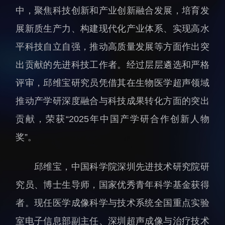
中，聚焦科技创新和产业创新融合发展，培育发
人才动态
人力资源处
展新质生产力、构建现代化产业体系、实现高水
博士后
财务资产处
平科技自立自强，推动高质量发展等方面作出突
合作转化处
教育处
出贡献的先进科技工作者。经过层层遴选和严格
党群工作处
评审，邱维宝研究员凭借其在生物医学超声领域
监督审计处
推动产学研深度融合与科技成果转化方面的突出
支撑平台处
贡献，荣获“2025年中国产学研合作创新人物
产业发展中心
奖”。
邱维宝，中国科学院深圳先进技术研究院研
究员、博士生导师，国家优秀青年科学基金获得
者。现任医学成像科学与技术系统全国重点实验
科研进展
要闻播报
室电子信息部副主任、深圳超声成像与治疗技术