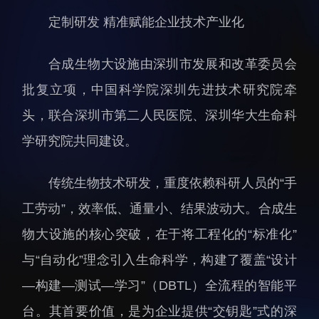
科研诚信与伦理委员会
科研进展
定制研发 精准赋能企业技术产业化
实验动物管理
综合新闻
分析测试中心
合作交流
合成生物大设施由深圳市发展和改革委员会
实验室建设与管理
学术活动
批复立项，中国科学院深圳先进技术研究院牵
生物安全管理
媒体报道
头，联合深圳市第二人民医院、深圳华大生命科
档案频道
学研究院共同建设。
刊物与文化
科学普及
传统生物技术研发，重度依赖科研人员的“手
先进视界
工劳动”，效率低、通量小、结果波动大。合成生
物大设施的核心突破，在于将工程化的“标准化”
与“自动化”理念引入生命科学，构建了覆盖“设计
—构建—测试—学习”（DBTL）全流程的智能平
教育概况
学生活动
台。其首要价值，是为企业提供“交钥匙”式的深