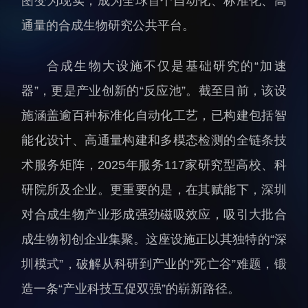
图变为现实，成为全球首个自动化、标准化、高
人才动态
人力资源处
通量的合成生物研究公共平台。
博士后
财务资产处
合作转化处
合成生物大设施不仅是基础研究的“加速
教育处
器”，更是产业创新的“反应池”。截至目前，该设
党群工作处
施涵盖逾百种标准化自动化工艺，已构建包括智
监督审计处
能化设计、高通量构建和多模态检测的全链条技
支撑平台处
术服务矩阵，2025年服务117家研究型高校、科
产业发展中心
研院所及企业。更重要的是，在其赋能下，深圳
对合成生物产业形成强劲磁吸效应，吸引大批合
成生物初创企业集聚。这座设施正以其独特的“深
圳模式”，破解从科研到产业的“死亡谷”难题，锻
科研进展
要闻播报
造一条“产业科技互促双强”的崭新路径。