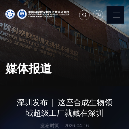
EN
EN
常用系统
人才招聘
联系我们
媒体报道
机构简介
先进集成技术研究所
院长寄语
生物医学与健康工程研
深圳发布 | 这座合成生物领
究所
现任领导
域超级工厂就藏在深圳
先进计算与数字工程研
历任领导
究所
发布时间：2026-04-16
统计数据