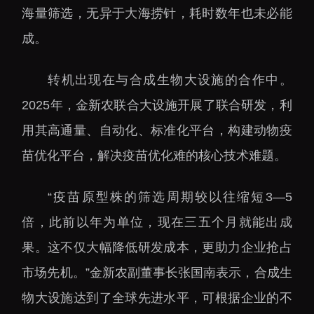
下载中心
海量筛选，无异于大海捞针，耗时数年也未必能
成。
转机出现在与合成生物大设施的合作中。
2025年，金新农联合大设施开展了联合研发，利
党建工作
国家高性能医疗器械创
新中心
用其高通量、自动化、标准化平台，构建动物疫
群团工作
国家生物制造产业创新
苗优化平台，解决疫苗优化难的核心技术难题。
树立和践行正确政绩观
中心
学习教育
深港脑科学创新研究院
“疫苗原型株的筛选周期较以往缩短3—5
传承和弘扬科学家精神
深圳合成生物学创新研
倍，此前以年为单位，现在三五个月就能出成
我为群众办实事
究院
果。这不仅大幅降低研发成本，更助力企业抢占
深圳先进电子材料国际
市场先机。”金新农副董事长张国南表示，合成生
创新研究院
物大设施达到了全球先进水平，可根据企业的不
深圳脑解析与脑模拟重