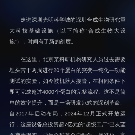
生物医药与技术研究所
研究机构
脑认知与脑疾病研究所
研究队伍
走进深圳光明科学城的深圳合成生物研究重
合成生物学研究所
通知公告
大科技基础设施（以下简称“合成生物大设
材料人工智能研究所
施”），时间有了新的刻度。
碳中和技术研究所
科学仪器所（筹）
在这里，北京某科研机构研究人员过去需要
先进电子材料研究所
埋头苦干两周进行20个蛋白的突变—纯化—功能
测试的实验，如今被机器人接管，在相同条件下
即可完成超过4000个蛋白的完整流程。这不是简
单的效率提升，而是一场研发范式的深刻革命。
人才概况
综合处
自2017年启动布局，2024年12月正式开放运
人才介绍
科研管理处
行，这座设备总投资超7亿元的“超级工厂”已从蓝
人才招聘
创新融合处