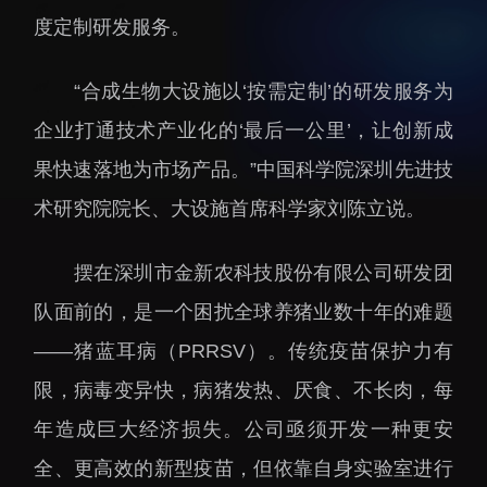
招生信息
先进榜YOUNG
度定制研发服务。
学位培养
体育与健康
“合成生物大设施以‘按需定制’的研发服务为
学生工作
讲座信息
企业打通技术产业化的‘最后一公里’，让创新成
学生就业
果快速落地为市场产品。”中国科学院深圳先进技
教育动态
术研究院院长、大设施首席科学家刘陈立说。
摆在深圳市金新农科技股份有限公司研发团
队面前的，是一个困扰全球养猪业数十年的难题
交流动态
转移转化
——猪蓝耳病（PRRSV）。传统疫苗保护力有
国合项目
控股企业
限，病毒变异快，病猪发热、厌食、不长肉，每
出国境事务
成果超市
年造成巨大经济损失。公司亟须开发一种更安
来华指引
合作交流
全、更高效的新型疫苗，但依靠自身实验室进行