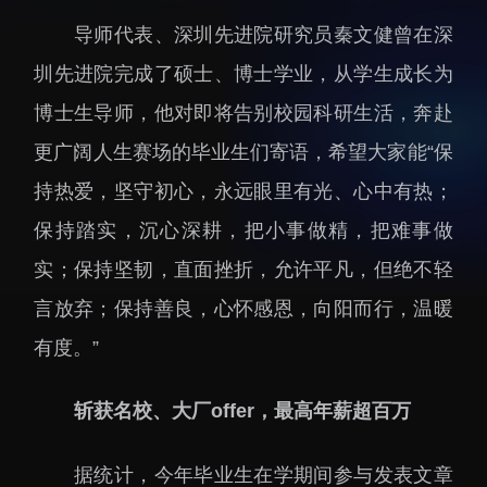
招生信息
先进榜YOUNG
导师代表、深圳先进院研究员秦文健曾在深
学位培养
体育与健康
圳先进院完成了硕士、博士学业，从学生成长为
学生工作
讲座信息
博士生导师，他对即将告别校园科研生活，奔赴
学生就业
更广阔人生赛场的毕业生们寄语，希望大家能“保
教育动态
持热爱，坚守初心，永远眼里有光、心中有热；
保持踏实，沉心深耕，把小事做精，把难事做
实；保持坚韧，直面挫折，允许平凡，但绝不轻
言放弃；保持善良，心怀感恩，向阳而行，温暖
交流动态
转移转化
有度。”
国合项目
控股企业
斩获名校、大厂offer，最高年薪超百万
出国境事务
成果超市
来华指引
合作交流
据统计，今年毕业生在学期间参与发表文章