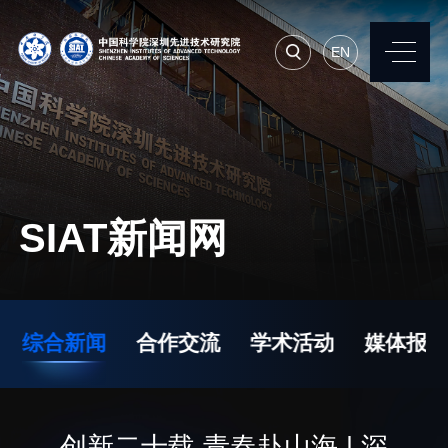
EN
EN
常用系统
人才招聘
联系我们
SIAT新闻网
机构简介
先进集成技术研究所
院长寄语
生物医学与健康工程研
综合新闻
合作交流
学术活动
媒体报道
究所
现任领导
先进计算与数字工程研
历任领导
究所
统计数据
创新二十载 青春赴山海 | 深