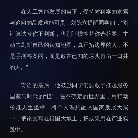
科研诚信与伦理委员会
科研进展
在人工智能发展的当下，保持对科学的求索
实验动物管理
综合新闻
与追问的品质难能可贵，刘陈立提醒同学们，“别
分析测试中心
合作交流
让算法替你下判断，也别让惯性替你选答案。主
实验室建设与管理
学术活动
生物安全管理
媒体报道
动去刷新自己的认知地图，真正拓边界的人，不
档案频道
是手握答案的，而是敢在已知的尽头再凿一口井
刊物与文化
的人。”
科学普及
寄语的最后，他鼓励同学们要敢于扛起服务
先进视界
国家与时代的“担”，在不确定的世界里，用行动
校准人生坐标，将个人理想融入国家发展大局
中，把论文写在祖国大地上，把成果用在产业实
践中。
教育概况
学生活动