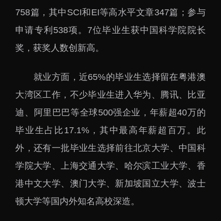
下载中心
758篇，其中SCI和EI等高水平文章347篇；参与
申请专利538项。7位毕业生获中国科学院院长
奖，获奖人数创新高。
就业方面，近65%的毕业生选择留在粤港澳
党建工作
国家高性能医疗器械创
新中心
群团工作
大湾区工作，不少毕业生进入华为、腾讯、比亚
国家生物制造产业创新
树立和践行正确政绩观
迪、阿里巴巴等全球500强企业，年薪超40万的
中心
学习教育
毕业生占比17.1%，其中最高年薪超百万。此
深港脑科学创新研究院
传承和弘扬科学家精神
外，还有一批毕业生选择前往北京大学、中国科
深圳合成生物学创新研
我为群众办实事
究院
学院大学、上海交通大学、哈尔滨工业大学、香
深圳先进电子材料国际
港中文大学、澳门大学、新加坡国立大学、波士
创新研究院
顿大学等国内外知名高校深造。
深圳脑解析与脑模拟重