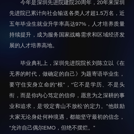
今年是深圳先进院建院20周年，20年来深圳
人才动态
人力资源处
先进院已累计向社会输送各类人才超1.5万名，近
博士后
财务资产处
五年毕业生就业升学率高达97%，人才培养质量
合作转化处
持续提升，成为服务国家战略需求和区域经济发
教育处
展的人才培养高地。
党群工作处
监督审计处
毕业典礼上，深圳先进院院长刘陈立以《在
支撑平台处
无界的时代，做确定的自己》为题寄语毕业生，
产业发展中心
要守住安身立命的“根”，“它不是学历、不是头
衔，而是你内心笃定的信仰，愿意为之深耕的事
业和追求，是‘咬定青山不放松’的定力。”他鼓励
大家无论身处何种境遇，都能坚守最初的信念，
科研进展
要闻播报
“允许自己偶尔EMO，但绝不摆烂。”