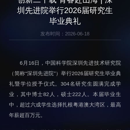
生物医药与技术研究所
研究机构
圳先进院举行2026届研究生
脑认知与脑疾病研究所
研究队伍
毕业典礼
合成生物学研究所
通知公告
材料人工智能研究所
发布时间：2026-06-18
碳中和技术研究所
科学仪器所（筹）
先进电子材料研究所
6月16日，中国科学院深圳先进技术研究院
（简称“深圳先进院”）举行2026届研究生毕业典
礼暨学位授予仪式。304名研究生圆满完成学
业，其中博士82人，硕士222人。本届毕业生
中，超过六成学生选择扎根粤港澳大湾区，最高
人才概况
综合处
年薪超百万元。
人才介绍
科研管理处
人才招聘
创新融合处