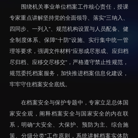
围绕机关事业单位档案工作核心责任，授课
招生信息
先进榜YOUNG
学位培养
体育与健康
专家重点讲解坚持党的全面领导、落实“三纳入、
学生工作
讲座信息
四同步、一列入”、规范机构设置与人员配备、健
学生就业
全制度体系、保障“十防”设施、实行集中统一管
教育动态
理等要求，强调文件材料“应形成尽形成、应归档
尽归档、应移交尽移交”，严格遵守禁止性规范，
规范委托档案服务，加快推进档案信息化建设，
牢牢守住档案安全底线。
交流动态
转移转化
在档案安全与保护专题中，专家立足总体国
国合项目
控股企业
家安全观，阐释档案安全与国家安全的内在联
出国境事务
成果超市
系，明确“大安全、大保护、预防为主、综合施
来华指引
合作交流
策、分级分类”工作原则，系统讲解档案实体防