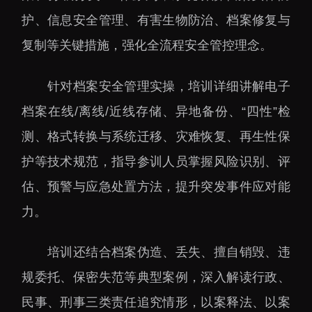
下载中心
护、信息安全管理、有害生物防治、档案修复与
复制等关键措施，强化全流程安全管控理念。
针对档案安全管理实操，培训详细讲解电子
党建工作
国家高性能医疗器械创
档案在线
/离线/近线存储、异地备份、“四性”检
新中心
群团工作
测、格式转换与系统迁移、灾难恢复、再生性保
国家生物制造产业创新
树立和践行正确政绩观
护等技术规范，指导参训人员掌握风险识别、评
中心
学习教育
估、预警与应急处置方法，提升突发事件应对能
深港脑科学创新研究院
传承和弘扬科学家精神
力。
深圳合成生物学创新研
我为群众办实事
究院
培训还结合档案伪造、丢失、擅自销毁、违
深圳先进电子材料国际
创新研究院
规委托、保密失范等典型案例，深入解读行政、
深圳脑解析与脑模拟重
民事、刑事三类责任追究情形，以案释法、以案