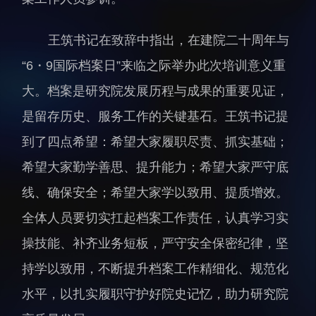
人才动态
人力资源处
王筑书记在致辞中指出，在建院二十周年与
博士后
财务资产处
“
6・9国际档案日”来临之际举办此次培训意义重
合作转化处
教育处
大。档案是研究院发展历程与成果的重要见证，
党群工作处
是留存历史、服务工作的关键基石。王筑书记提
监督审计处
到了四点希望：希望大家履职尽责、抓实基础；
支撑平台处
希望大家勤学善思、提升能力；希望大家严守底
产业发展中心
线、确保安全；希望大家学以致用、提质增效。
全体人员要切实扛起档案工作责任，认真学习实
操技能、补齐业务短板，严守安全保密纪律，坚
持学以致用，不断提升档案工作精细化、规范化
水平，以扎实履职守护好院史记忆，助力研究院
科研进展
要闻播报