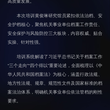
高质量发展。
科研诚信与伦理委员会
科研进展
实验动物管理
综合新闻
本次培训黄俊琳研究馆员紧扣依法治档、安
分析测试中心
合作交流
全护档核心，聚焦机关事业单位档案工作责任、
实验室建设与管理
学术活动
安全保护与风险防控三大板块，内容权威、贴合
生物安全管理
媒体报道
实操、针对性强。
档案频道
刊物与文化
培训系统解读了习近平总书记关于档案工作
科学普及
“三个走向”“四个得以”重要论述，全面梳理以《中
先进视界
华人民共和国档案法》为核心，涵盖行政法规、
地方性法规、规章、规范性文件及国家标准的档
案法治体系，明确机关事业单位依法管档的刚性
要求。
教育概况
学生活动