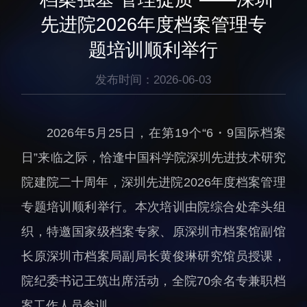
生物医药与技术研究所
研究机构
先进院2026年度档案管理专
脑认知与脑疾病研究所
研究队伍
题培训顺利举行
合成生物学研究所
通知公告
材料人工智能研究所
发布时间：2026-06-03
碳中和技术研究所
科学仪器所（筹）
2026年5月25日，在第19个“6・9国际档案
先进电子材料研究所
日”来临之际，恰逢中国科学院深圳先进技术研究
院建院二十周年，深圳先进院2026年度档案管理
专题培训顺利举行。本次培训由院综合处牵头组
织，特邀国家级档案专家、原深圳市档案馆副馆
人才概况
综合处
长原深圳市档案局副局长黄俊琳研究馆员授课，
人才介绍
科研管理处
院纪委书记王筑出席活动，全院70余名专兼职档
人才招聘
创新融合处
案工作人员参训。