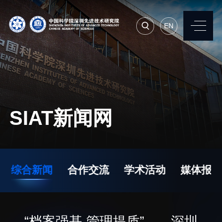
EN
EN
常用系统
人才招聘
联系我们
SIAT新闻网
机构简介
先进集成技术研究所
院长寄语
生物医学与健康工程研
综合新闻
合作交流
学术活动
媒体报道
究所
现任领导
先进计算与数字工程研
历任领导
究所
统计数据
“档案强基 管理提质”——深圳