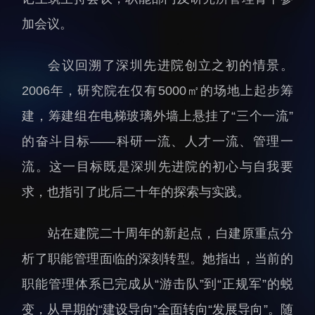
人才动态
人力资源处
加会议。
博士后
财务资产处
会议回溯了深圳先进院创立之初的情景。
合作转化处
教育处
2006年，研究院在仅有5000㎡的场地上起步筹
党群工作处
建，筹建组在电梯玻璃外墙上悬挂了“三个一流”
监督审计处
的奋斗目标——科研一流、人才一流、管理一
支撑平台处
流。这一目标既是深圳先进院的初心与自我要
产业发展中心
求，也指引了此后二十年的探索与实践。
站在建院二十周年的新起点，白建原重点分
析了职能管理面临的深刻转型。她指出，当前的
职能管理体系已完成从“游击队”到“正规军”的蜕
科研进展
要闻播报
变，从早期的“建设导向”全面转向“发展导向”。随