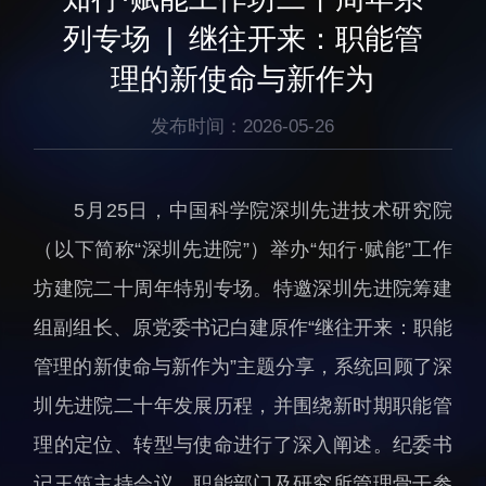
生物医药与技术研究所
研究机构
列专场 | 继往开来：职能管
脑认知与脑疾病研究所
研究队伍
理的新使命与新作为
合成生物学研究所
通知公告
材料人工智能研究所
发布时间：2026-05-26
碳中和技术研究所
科学仪器所（筹）
5月25日，中国科学院深圳先进技术研究院
先进电子材料研究所
（以下简称“深圳先进院”）举办“知行·赋能”工作
坊建院二十周年特别专场。特邀深圳先进院筹建
组副组长、原党委书记白建原作“继往开来：职能
管理的新使命与新作为”主题分享，系统回顾了深
人才概况
综合处
圳先进院二十年发展历程，并围绕新时期职能管
人才介绍
科研管理处
理的定位、转型与使命进行了深入阐述。纪委书
人才招聘
创新融合处
记王筑主持会议，职能部门及研究所管理骨干参