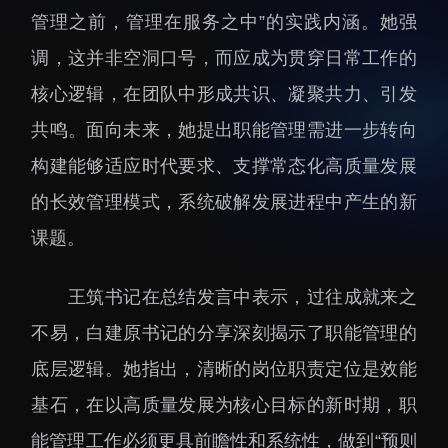
管理之前，管理在服务之中”的实践内涵。她强
招生信息
先进榜YOUNG
学位培养
体育与健康
调，这并非空洞口号，而应成为贯穿日常工作的
学生工作
讲座信息
核心逻辑，在团队中形成共识、凝聚共力、引发
学生就业
共鸣。面向未来，她提出职能管理需进一步转向
教育动态
构建能够适应时代要求、支撑常态化高质量发展
的长效管理模式，系统破解发展进程中产生的新
课题。
王筑书记在总结发言中表示，过往成就来之
交流动态
转移转化
不易，白建原书记的分享深刻揭示了职能管理的
国合项目
控股企业
底层逻辑。她指出，清晰的岗位职责定位是效能
出国境事务
成果超市
基石，在以高质量发展为核心目标的新时期，职
来华指引
合作交流
能管理工作必须更具前瞻性和系统性，做到“预则