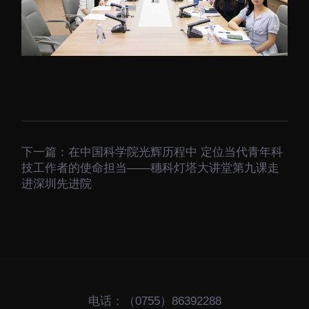
大科技基础设施
深圳合成生物研究重大
科技基础设施
中欧创新医药与健康研
究中心
下一篇：
在中国科学院光辉历程中 定位当代青年科
技工作者的使命担当——穗科灯塔大讲堂第九课走
进深圳先进院
电话：（0755）86392288