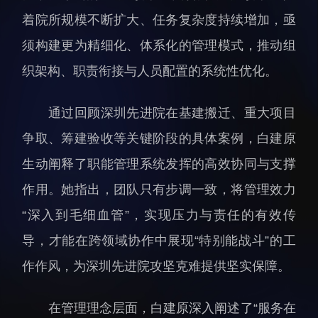
科研诚信与伦理委员会
科研进展
着院所规模不断扩大、任务复杂度持续增加，亟
实验动物管理
综合新闻
须构建更为精细化、体系化的管理模式，推动组
分析测试中心
合作交流
织架构、职责衔接与人员配置的系统性优化。
实验室建设与管理
学术活动
生物安全管理
媒体报道
通过回顾深圳先进院在基建搬迁、重大项目
档案频道
争取、筹建验收等关键阶段的具体案例，白建原
刊物与文化
生动阐释了职能管理系统发挥的高效协同与支撑
科学普及
作用。她指出，团队只有步调一致，将管理效力
先进视界
“深入到毛细血管”，实现压力与责任的有效传
导，才能在跨领域协作中展现“特别能战斗”的工
作作风，为深圳先进院攻坚克难提供坚实保障。
在管理理念层面，白建原深入阐述了“服务在
教育概况
学生活动