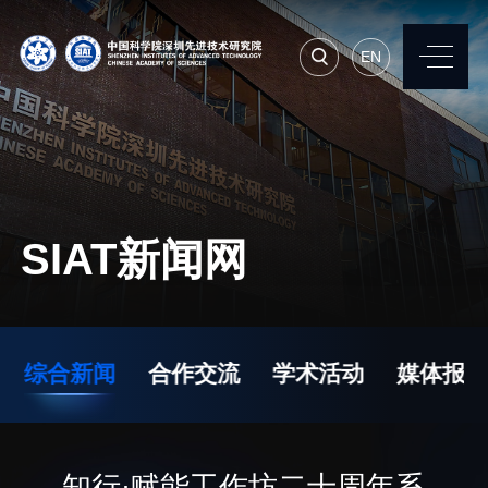
EN
EN
常用系统
人才招聘
联系我们
SIAT新闻网
机构简介
先进集成技术研究所
院长寄语
生物医学与健康工程研
综合新闻
合作交流
学术活动
媒体报道
究所
现任领导
先进计算与数字工程研
历任领导
究所
统计数据
知行·赋能工作坊二十周年系