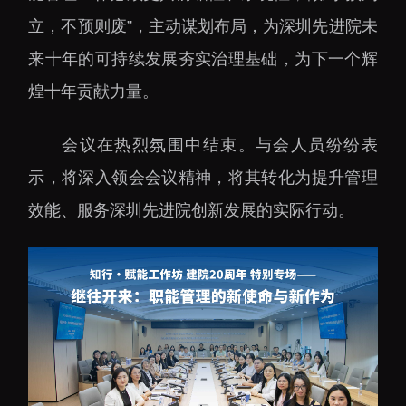
下载中心
立，不预则废”，主动谋划布局，为深圳先进院未
来十年的可持续发展夯实治理基础，为下一个辉
煌十年贡献力量。
党建工作
国家高性能医疗器械创
会议在热烈氛围中结束。与会人员纷纷表
新中心
群团工作
示，将深入领会会议精神，将其转化为提升管理
国家生物制造产业创新
树立和践行正确政绩观
效能、服务深圳先进院创新发展的实际行动。
中心
学习教育
深港脑科学创新研究院
传承和弘扬科学家精神
深圳合成生物学创新研
我为群众办实事
究院
深圳先进电子材料国际
创新研究院
深圳脑解析与脑模拟重