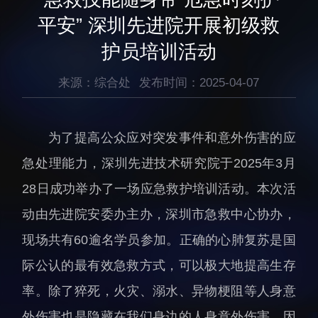
生物医药与技术研究所
研究机构
平安” 深圳先进院开展初级救
脑认知与脑疾病研究所
研究队伍
护员培训活动
合成生物学研究所
通知公告
材料人工智能研究所
来源：综合处
发布时间：2025-04-07
碳中和技术研究所
科学仪器所（筹）
为了提高公众应对突发事件和意外伤害的应
先进电子材料研究所
急处理能力，深圳先进技术研究院于2025年3月
28日成功举办了一场应急救护培训活动。本次活
动由先进院安委办主办，深圳市急救中心协办，
现场共有60逾名学员参加。正确的心肺复苏是国
人才概况
综合处
际公认的最有效急救方式，可以极大地提高生存
人才介绍
科研管理处
率。除了猝死，火灾、溺水、异物梗阻等人身意
人才招聘
创新融合处
外伤害也是隐藏在我们身边的人身意外伤害，因