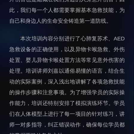
人才动态
人力资源处
此，我们每一个人都需要掌握基本急救技能，为
博士后
财务资产处
自己和身边人的生命安全铸造第一道防线。
合作转化处
教育处
本次培训内容分别进行了心肺复苏术、AED
党群工作处
急救设备的正确使用，以及异物卡喉急救、外伤
监督审计处
处置、婴儿异物卡喉处置方法等常见意外伤害的
支撑平台处
处理。培训讲师刘嘉以通俗易懂的语言，结合生
产业发展中心
动的实际案例，深入浅出地讲解了各项急救技能
的操作步骤和注意事项。为了增强学员的实际操
作能力，培训还特别安排了模拟演练环节。学员
们在人体模型上进行了每一项目的针对练习，讲
师一对多指导，纠正错误动作，确保每位学员都
科研进展
要闻播报