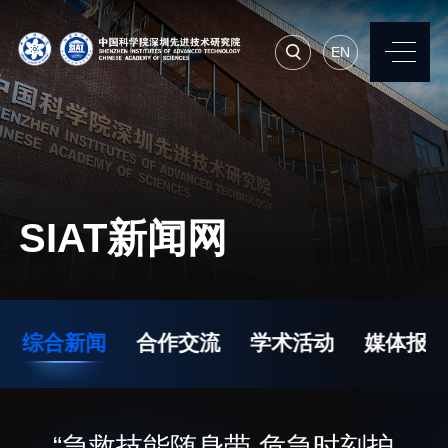
EN
EN
常用系统
人才招聘
联系我们
SIAT新闻网
机构简介
先进集成技术研究所
院长寄语
生物医学与健康工程研
综合新闻
合作交流
学术活动
媒体报道
究所
现任领导
先进计算与数字工程研
历任领导
究所
统计数据
“急救技能随身带 危急时刻护