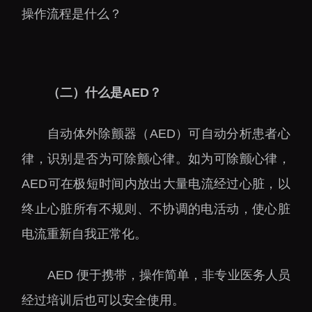
下载中心
操作流程是什么？
（二）什么是AED？
党建工作
国家高性能医疗器械创
新中心
群团工作
自动体外除颤器（AED）可自动分析患者心
国家生物制造产业创新
树立和践行正确政绩观
律，识别是否为可除颤心律。如为可除颤心律，
中心
学习教育
AED可在极短时间内放出大量电流经过心脏，以
深港脑科学创新研究院
传承和弘扬科学家精神
终止心脏所有不规则、不协调的电活动，使心脏
深圳合成生物学创新研
我为群众办实事
究院
电流重新自我正常化。
深圳先进电子材料国际
创新研究院
AED 便于携带，操作简单，非专业医务人员
深圳脑解析与脑模拟重
经过培训后也可以安全使用。