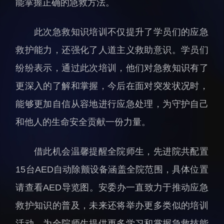
能掌握正确的急救方法。
科研诚信与伦理委员会
科研进展
实验动物管理
综合新闻
此次急救知识培训不仅提升了学员们的应急
分析测试中心
合作交流
救护能力，还强化了人道主义救助意识。学员们
实验室建设与管理
学术活动
纷纷表示，通过此次培训，他们对急救知识有了
生物安全管理
媒体报道
更深入的了解和掌握，今后在面对突发状况时，
档案频道
能够更加自信从容地进行应急处理，为守护自己
刊物与文化
和他人的生命安全贡献一份力量。
科学普及
先进视界
借此机会温馨提醒全院师生，先进院共配置
15台AED自动除颤设备涵盖全院范围，具体位置
请查看AED导览图。安委办一直致力于推动应急
救护知识的普及，未来还将举办更多类似的培训
教育概况
学生活动
活动，为全院师生提供更多学习和掌握急救技能