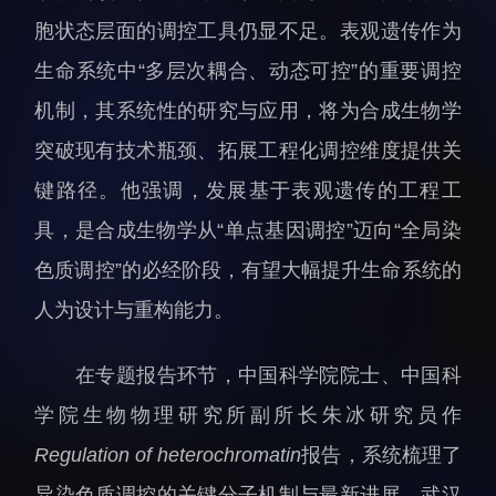
科研诚信与伦理委员会
科研进展
胞状态层面的调控工具仍显不足。表观遗传作为
实验动物管理
综合新闻
生命系统中“多层次耦合、动态可控”的重要调控
分析测试中心
合作交流
机制，其系统性的研究与应用，将为合成生物学
实验室建设与管理
学术活动
突破现有技术瓶颈、拓展工程化调控维度提供关
生物安全管理
媒体报道
键路径。他强调，发展基于表观遗传的工程工
档案频道
具，是合成生物学从“单点基因调控”迈向“全局染
刊物与文化
色质调控”的必经阶段，有望大幅提升生命系统的
科学普及
人为设计与重构能力。
先进视界
在专题报告环节，中国科学院院士、中国科
学院生物物理研究所副所长朱冰研究员作
Regulation of heterochromatin
报告，系统梳理了
教育概况
学生活动
异染色质调控的关键分子机制与最新进展。武汉