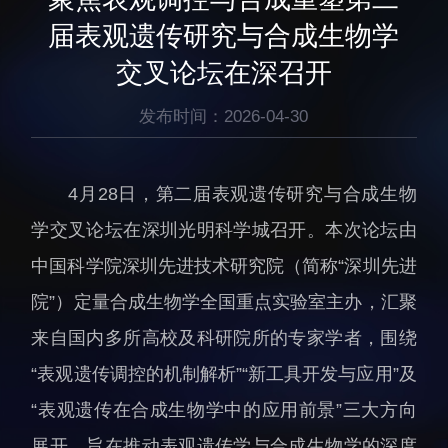
生物医药与技术研究所
研究机构
届表观遗传研究与合成生物学
脑认知与脑疾病研究所
研究队伍
交叉论坛在深召开
合成生物学研究所
通知公告
材料人工智能研究所
发布时间：2026-04-30
碳中和技术研究所
科学仪器所（筹）
4
月28日，第二届表观遗传研究与合成生物
先进电子材料研究所
学交叉论坛在深圳光明科学城召开。本次论坛由
中国科学院深圳先进技术研究院（简称“深圳先进
院”）定量合成生物学全国重点实验室主办，汇聚
来自国内多所高校及科研院所的专家学者，围绕
人才概况
综合处
“表观遗传调控的机制解析”“新工具开发与应用”及
人才介绍
科研管理处
“表观遗传在合成生物学中的应用前景”三大方向
人才招聘
创新融合处
展开，旨在推动表观遗传学与合成生物学的深度