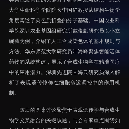
招生信息
先进榜YOUNG
大学生命科学学院院长李国红教授从结构生物学
学位培养
体育与健康
角度阐述了染色质折叠的分子基础。中国农业科
学生工作
讲座信息
学院深圳农业基因组研究所戴俊彪研究员以小立
学生就业
碗藓为例，介绍了人工合成染色体的基本规则与
教育动态
方法。华东师范大学研究员叶海峰聚焦智能活体
药物的系统构建，展示了合成生物学在精准医疗
中的应用潜力。深圳先进院甘海云研究员深入解
析了表观遗传修饰在细胞命运调控中的作用机
交流动态
转移转化
制。
国合项目
控股企业
随后的圆桌讨论聚焦于表观遗传学与合成生
出国境事务
成果超市
来华指引
合作交流
物学交叉融合的关键议题，与会专家重点围绕如