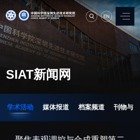
EN
EN
常用系统
人才招聘
联系我们
SIAT新闻网
机构简介
先进集成技术研究所
院长寄语
生物医学与健康工程研
学术活动
媒体报道
档案频道
刊物与文
究所
现任领导
先进计算与数字工程研
历任领导
究所
统计数据
聚焦表观调控与合成重塑第二