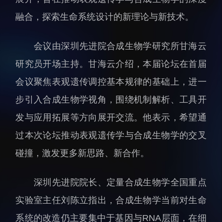
人才动态
人力资源处
融合，探索生命系统设计的新理论与新技术。
博士后
财务资产处
会议由深圳先进院合成生物学研究所甘海云
合作转化处
教育处
研究员开场主持。甘海云介绍，本届论坛在首届
党群工作处
会议聚焦表观遗传调控基本规律的基础上，进一
监督审计处
步引入合成生物学视角，围绕机制解析、工具开
支撑平台处
发与应用拓展等方向展开交流。他表示，希望通
产业发展中心
过本次论坛推动表观遗传学与合成生物学的交叉
碰撞，激发更多新思路、新合作。
深圳先进院院长、定量合成生物学全国重点
实验室主任刘陈立指出，合成生物学当前对生命
科研进展
要闻播报
系统的改造仍主要集中于基因与
RNA
层面，在细