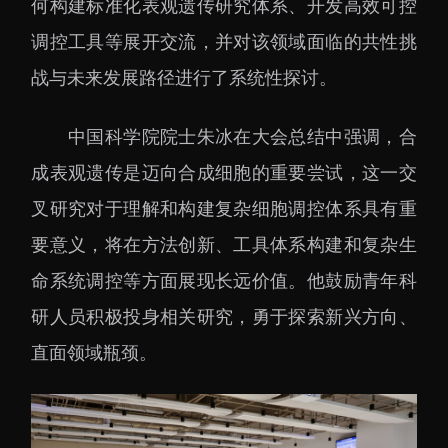
下载中心
何构建标准化表观遗传研究体系、开发高效可控
调控工具等展开交流，并对该领域面临的共性挑
战与未来发展路径进行了系统性探讨。
中国科学院院士朱冰在大会总结中强调，合
党建工作
国家高性能医疗器械创
成表观遗传是迈向合成细胞的重要尝试，这一交
新中心
群团工作
叉研究对于理解和构建复杂细胞调控体系具有重
国家生物制造产业创新
树立和践行正确政绩观
中心
要意义，将在方法创新、工具体系构建和复杂生
学习教育
深港脑科学创新研究院
命系统调控等方面展现长远价值。他鼓励青年科
传承和弘扬科学家精神
深圳合成生物学创新研
研人员积极投身相关研究，勇于探索新兴方向、
我为群众办实事
究院
直面领域瓶颈。
深圳先进电子材料国际
创新研究院
深圳脑解析与脑模拟重