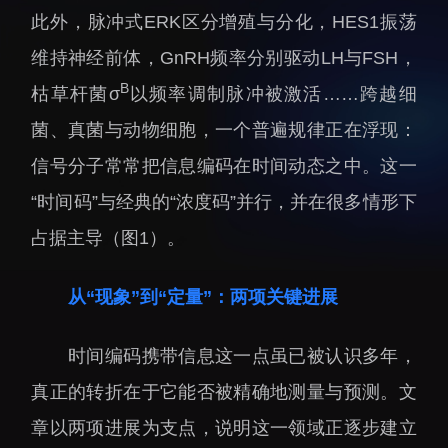
此外，脉冲式ERK区分增殖与分化，HES1振荡
招生信息
先进榜YOUNG
学位培养
体育与健康
维持神经前体，GnRH频率分别驱动LH与FSH，
学生工作
讲座信息
B
枯草杆菌σ
以频率调制脉冲被激活……跨越细
学生就业
菌、真菌与动物细胞，一个普遍规律正在浮现：
教育动态
信号分子常常把信息编码在时间动态之中。这一
“时间码”与经典的“浓度码”并行，并在很多情形下
占据主导（图1）。
从“现象”到“定量”：两项关键进展
交流动态
转移转化
国合项目
控股企业
时间编码携带信息这一点虽已被认识多年，
出国境事务
成果超市
真正的转折在于它能否被精确地测量与预测。文
来华指引
合作交流
章以两项进展为支点，说明这一领域正逐步建立