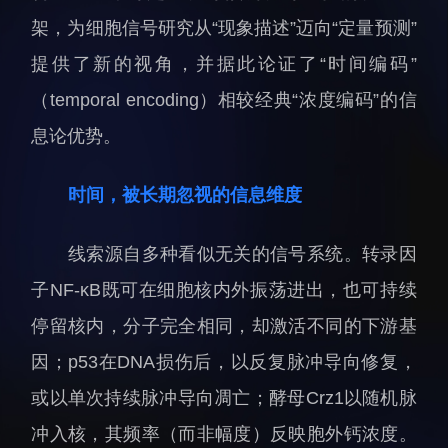
科研诚信与伦理委员会
科研进展
架，为细胞信号研究从“现象描述”迈向“定量预测”
实验动物管理
综合新闻
提供了新的视角，并据此论证了“时间编码”
分析测试中心
合作交流
（temporal encoding）相较经典“浓度编码”的信
实验室建设与管理
学术活动
息论优势。
生物安全管理
媒体报道
档案频道
时间，被长期忽视的信息维度
刊物与文化
科学普及
线索源自多种看似无关的信号系统。转录因
先进视界
子NF-κB既可在细胞核内外振荡进出，也可持续
停留核内，分子完全相同，却激活不同的下游基
因；p53在DNA损伤后，以反复脉冲导向修复，
或以单次持续脉冲导向凋亡；酵母Crz1以随机脉
冲入核，其频率（而非幅度）反映胞外钙浓度。
教育概况
学生活动