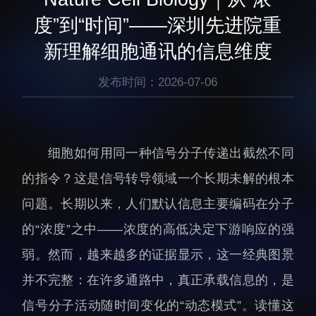
生物医药与技术研究所
研究机构
度”到“时间”——深圳先进院重
脑认知与脑疾病研究所
研究队伍
新理解细胞通讯的信息维度
合成生物学研究所
通知公告
材料人工智能研究所
发布时间：2026-07-06
碳中和技术研究所
科学仪器所（筹）
先进电子材料研究所
细胞如何用同一种信号分子传递出截然不同
的指令？这是信号转导领域一个长期未解的根本
问题。长期以来，人们默认信息主要编码在分子
的“浓度”之中——浓度的高低决定下游响应的强
弱。然而，越来越多的证据显示，这一经典图景
人才概况
综合处
并不完整：在许多通路中，真正承载信息的，是
人才介绍
科研管理处
信号分子活动随时间变化的“动态模式”。读懂这
人才招聘
创新融合处