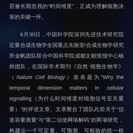
层被长期忽视的“时间维度”，正成为理解细胞决
人才动态
人力资源处
策的关键一环。
博士后
财务资产处
合作转化处
6月30日，中国科学院深圳先进技术研究院
教育处
定量合成生物学全国重点实验室/合成生物学研究
党群工作处
所金帆团队联合中国科学院成都文献情报中心杨
监督审计处
帅团队，在国际学术期刊《自然·细胞生物学》
支撑平台处
（
Nature Cell Biology
）发表题为"Why the
产业发展中心
temporal dimension matters in cellular
signalling（为什么时间维度对细胞信号至关重
要）"的评述文章。文章整合了团队此前关于“信
道容量测量”与“第二信使网络解码”的两项研究，
科研进展
要闻播报
构建出一个可定量、可预测、可检验的统一框