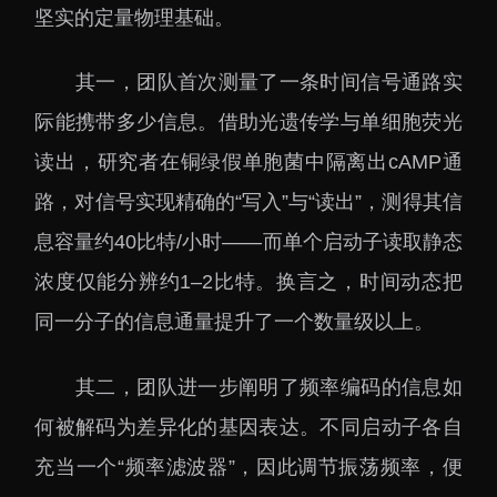
下载中心
坚实的定量物理基础。
其一，团队首次测量了一条时间信号通路实
际能携带多少信息。借助光遗传学与单细胞荧光
读出，研究者在铜绿假单胞菌中隔离出cAMP通
党建工作
国家高性能医疗器械创
新中心
路，对信号实现精确的“写入”与“读出”，测得其信
群团工作
国家生物制造产业创新
息容量约40比特/小时——而单个启动子读取静态
树立和践行正确政绩观
中心
学习教育
浓度仅能分辨约1–2比特。换言之，时间动态把
深港脑科学创新研究院
传承和弘扬科学家精神
同一分子的信息通量提升了一个数量级以上。
深圳合成生物学创新研
我为群众办实事
究院
其二，团队进一步阐明了频率编码的信息如
深圳先进电子材料国际
何被解码为差异化的基因表达。不同启动子各自
创新研究院
充当一个“频率滤波器”，因此调节振荡频率，便
深圳脑解析与脑模拟重