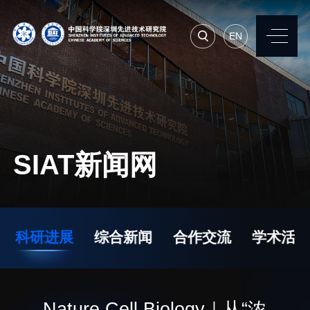
EN
EN
常用系统
人才招聘
联系我们
SIAT新闻网
机构简介
先进集成技术研究所
院长寄语
生物医学与健康工程研
科研进展
综合新闻
合作交流
学术活动
究所
现任领导
先进计算与数字工程研
历任领导
究所
统计数据
Nature Cell Biology｜从“浓