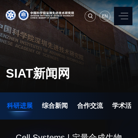
EN
EN
常用系统
人才招聘
联系我们
SIAT新闻网
机构简介
先进集成技术研究所
院长寄语
生物医学与健康工程研
科研进展
综合新闻
合作交流
学术活动
究所
现任领导
先进计算与数字工程研
历任领导
究所
统计数据
Cell Systems | 定量合成生物