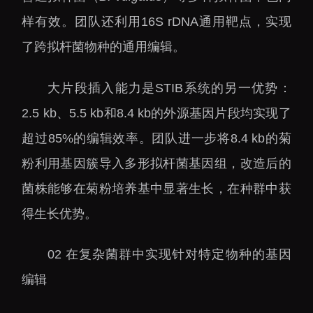
下载中心
样有效。团队还利用16S rDNA通用靶点，实现
了跨拟杆菌物种的通用编辑。
大片段插入能力是STIB系统的另一优势：
党建工作
国家高性能医疗器械创
2.5 kb、5.5 kb和8.4 kb的外源基因片段均实现了
新中心
群团工作
超过85%的编辑效率。团队进一步将8.4 kb的菊
国家生物制造产业创新
树立和践行正确政绩观
粉利用基因簇导入多形拟杆菌基因组，改造后的
中心
学习教育
菌株能够在菊粉培养基中显著生长，在种群中获
深港脑科学创新研究院
传承和弘扬科学家精神
得生长优势。
深圳合成生物学创新研
我为群众办实事
究院
02 在复杂菌群中实现针对特定物种的基因
深圳先进电子材料国际
创新研究院
编辑
深圳脑解析与脑模拟重