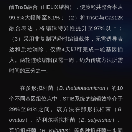
招生信息
先进榜YOUNG
酶TnsB融合（HELIX结构），使质粒共整合率从
学位培养
体育与健康
99.5%大幅降至8.1%；（2）将TnsC与Cas12k
学生工作
讲座信息
融合表达，将编辑特异性提升至97%以上；
学生就业
（3）采用非复制型瞬时编辑载体，无需诱导表
教育动态
达和质粒消除，仅需4天即可完成一轮基因插
入。两轮连续编辑仅需一周，约为传统方法所需
时间的三分之一。
在多形拟杆菌（
B. thetaiotaomicron
）的10
交流动态
转移转化
个不同基因组位点中，STIB系统的编辑效率介于
国合项目
控股企业
29%至91%之间。该方法在卵形拟杆菌（
B.
出国境事务
成果超市
ovatus
）、萨利尔斯拟杆菌（
B. salyersiae
）、
来华指引
合作交流
普通拟杆菌（
B. vulgatus
）等多种拟杆菌中也同