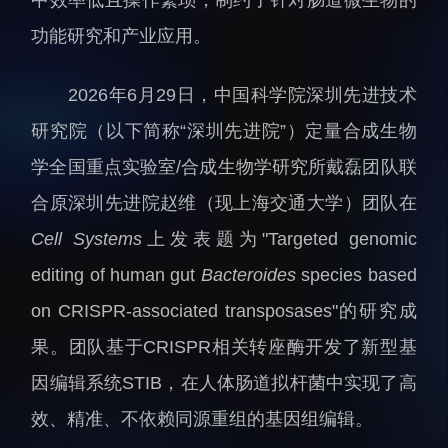
人才动态
人力资源处
功能研究和产业应用。
博士后
财务资产处
合作转化处
2026年6月29日，中国科学院深圳先进技术
教育处
研究院（以下简称“深圳先进院”）定量合成生物
党群工作处
学全国重点实验室/合成生物学研究所戴磊团队联
监督审计处
合原深圳先进院赵维（现上海交通大学）团队在
支撑平台处
Cell Systems
上发表题为"Targeted genomic
产业发展中心
editing of human gut
Bacteroides
species based
on CRISPR-associated transposases"的研究成
果。团队基于CRISPR相关转座酶开发了新型基
因编辑系统STIB，在人体肠道拟杆菌中实现了高
效、精准、不依赖同源重组的基因组编辑。
科研进展
要闻播报