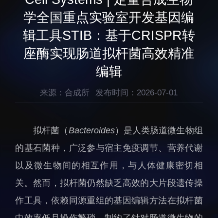
生物医药与技术研究所
研究机构
学全国重点实验室开发基因编
脑认知与脑疾病研究所
研究队伍
辑工具STIB：基于CRISPR转
合成生物学研究所
通知公告
座酶实现肠道拟杆菌高效精准
材料人工智能研究所
编辑
碳中和技术研究所
科学仪器所（筹）
来源：合成所
发布时间：2026-07-01
先进电子材料研究所
拟杆菌（
Bacteroides
）是人类肠道微生物组
的基石菌种，广泛参与宿主免疫调节、营养代谢
以及微生物间的相互作用，与人体健康密切相
人才概况
综合处
关。然而，拟杆菌仍然缺乏高效的大片段遗传操
人才介绍
科研管理处
作工具，依赖同源重组的基因编辑方法在拟杆菌
人才招聘
创新融合处
中效率低且操作繁琐，制约了针对肠道微生物的