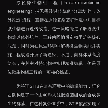
大科技基础设施
原位微生物组工程（
in situ
microbiome
深圳合成生物研究重大
engineering）指无需经过传统的“分离培养→体
科技基础设施
外改造”流程，直接在原始复杂菌群环境中对目标
中欧创新医药与健康研
微生物进行遗传改造。这一策略绕过了肠道微生
究中心
物难以体外培养、工程菌回输后定植困难等核心
瓶颈，同时为在原生环境中解析微生物功能并实
施工程改造开辟了新途径。不过，菌群体系高度
复杂，在其中对特定物种实现精准编辑，仍是原
位微生物组工程的一项核心挑战。
为验证STIB在复杂环境中的编辑能力，研究
团队构建了一个由40种人源肠道菌组成的合成微
生物群落。在这种复杂体系中，STIB依然实现了