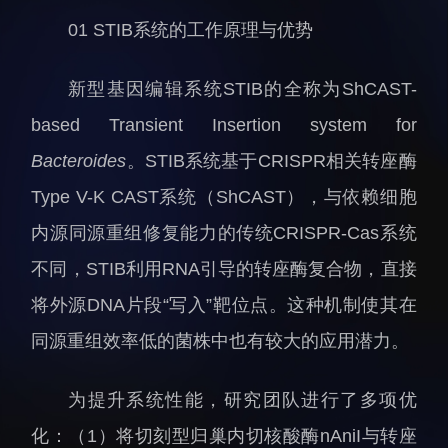
科研诚信与伦理委员会
科研进展
01 STIB系统的工作原理与优势
实验动物管理
综合新闻
分析测试中心
合作交流
新型基因编辑系统STIB的全称为ShCAST-
实验室建设与管理
学术活动
based Transient Insertion system for
生物安全管理
媒体报道
Bacteroides
。STIB系统基于CRISPR相关转座酶
档案频道
Type V-K CAST系统（ShCAST），与依赖细胞
刊物与文化
内源同源重组修复能力的传统CRISPR-Cas系统
科学普及
不同，STIB利用RNA引导的转座酶复合物，直接
先进视界
将外源DNA片段“写入”靶位点。这种机制使其在
同源重组效率低的菌株中也有较大的应用潜力。
为提升系统性能，研究团队进行了多项优
化：（1）将切刻型归巢内切核酸酶nAniI与转座
教育概况
学生活动