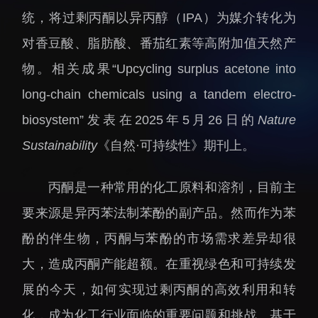
招生信息
先进榜YOUNG
统，将过剩丙酮以异丙醇（IPA）为媒介转化为
学位培养
体育与健康
对香豆酸、脂肪酸、番茄红素等高附加值天然产
学生工作
讲座信息
物。相关成果“Upcycling surplus acetone into
学生就业
long-chain chemicals using a tandem electro-
教育动态
biosystem”发表在2025年5月26日的
Nature
Sustainability
《自然·可持续性》期刊上。
丙酮是一种常用的化工原料和溶剂，目前主
要来源是异丙苯法制苯酚的副产品。然而作为苯
交流动态
转移转化
酚的伴生物，丙酮与苯酚的市场需求差异却很
国合项目
控股企业
大，造成丙酮产能超额。在重视绿色和可持续发
出国境事务
成果超市
展的今天，如何实现过剩丙酮的高效利用和转
来华指引
合作交流
化，成为化工行业面临的重要问题和挑战。基于