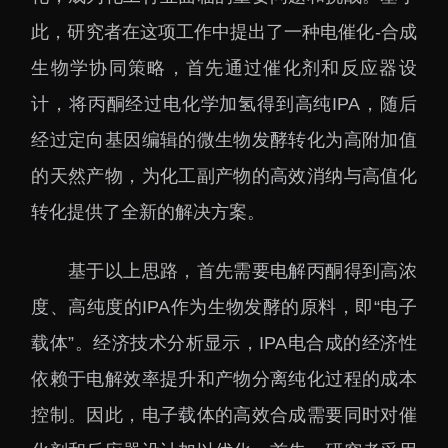
下载中心
此，研究者在这项工作中提出了一种电催化-合成
生物学协同策略，首先通过催化剂和反应器设
计，将丙酮经过电化学加氢得到高纯IPA，随后
经过定向基因编辑的微生物发酵转化为高附加值
党建工作
国家高性能医疗器械创
的天然产物，为化工副产物的高效消纳与高值化
新中心
群团工作
转化提供了全新的解决方案。
国家生物制造产业创新
树立和践行正确政绩观
中心
学习教育
基于以上思路，首先需要电解丙酮得到高浓
深港脑科学创新研究院
传承和弘扬科学家精神
度、高纯度的IPA作为生物发酵的原料，即“电子
深圳合成生物学创新研
我为群众办实事
究院
载体”。经济技术分析显示，IPA电合成的经济性
深圳先进电子材料国际
依赖于电解效率提升和产物分离纯化过程的成本
创新研究院
控制。因此，电子载体的高效合成需要同时对催
深圳脑解析与脑模拟重