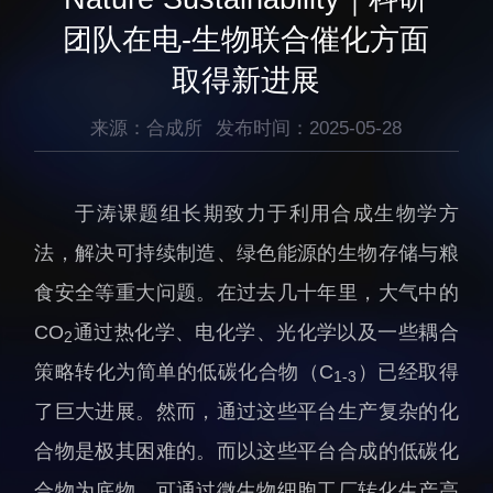
生物医药与技术研究所
研究机构
团队在电-生物联合催化方面
脑认知与脑疾病研究所
研究队伍
取得新进展
合成生物学研究所
通知公告
材料人工智能研究所
来源：合成所
发布时间：2025-05-28
碳中和技术研究所
科学仪器所（筹）
于涛课题组长期致力于利用合成生物学方
先进电子材料研究所
法，解决可持续制造、绿色能源的生物存储与粮
食安全等重大问题。在过去几十年里，大气中的
CO
通过热化学、电化学、光化学以及一些耦合
2
策略转化为简单的低碳化合物（C
）已经取得
1-3
人才概况
综合处
了巨大进展。然而，通过这些平台生产复杂的化
人才介绍
科研管理处
合物是极其困难的。而以这些平台合成的低碳化
人才招聘
创新融合处
合物为底物，可通过微生物细胞工厂转化生产高