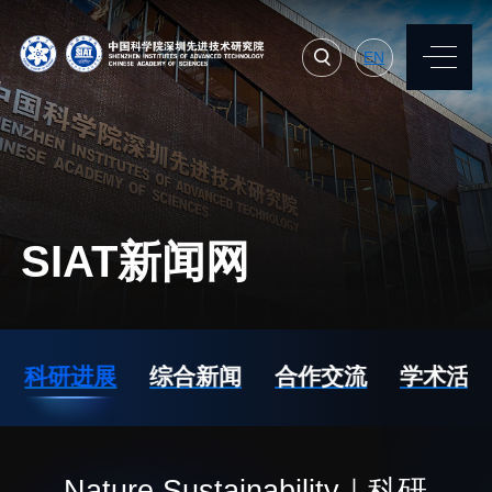
EN
EN
常用系统
人才招聘
联系我们
SIAT新闻网
机构简介
先进集成技术研究所
院长寄语
生物医学与健康工程研
科研进展
综合新闻
合作交流
学术活动
究所
现任领导
先进计算与数字工程研
历任领导
究所
统计数据
Nature Sustainability｜科研