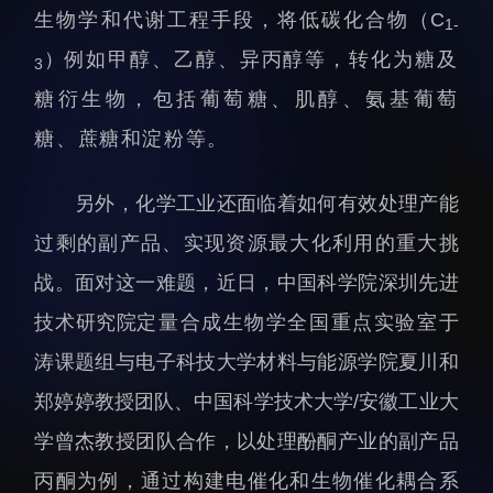
科研诚信与伦理委员会
科研进展
生物学和代谢工程手段，将低碳化合物
（C
1-
实验动物管理
综合新闻
）
例如甲醇、乙醇、异丙醇等，转化为糖及
3
分析测试中心
合作交流
糖衍生物，包括葡萄糖、肌醇、氨基葡萄
实验室建设与管理
学术活动
糖、蔗糖和淀粉等。
生物安全管理
媒体报道
档案频道
另外，化学工业还面临着如何有效处理产能
刊物与文化
过剩的副产品、实现资源最大化利用的重大挑
科学普及
战。面对这一难题，近日，中国科学院深圳先进
先进视界
技术研究院
定量合成生物学全国重点实验室
于
涛课题组与电子科技大学材料与能源学院夏川和
郑婷婷教授团队、中国科学技术大学/安徽工业大
学曾杰教授团队合作，以处理酚酮产业的副产品
教育概况
学生活动
丙酮为例，通过构建电催化和生物催化耦合系