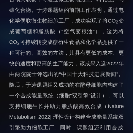
人才动态
人力资源处
碳化合物。于涛课题组的前期工作表明，通过电
博士后
财务资产处
化学偶联微生物细胞工厂，成功实现了将CO
变
2
合作转化处
成葡萄糖和脂肪酸（“空气变粮油”），这为将
教育处
CO
可持续转变成糖衍生食品和化学品提供了一
2
党群工作处
种可行的、高效的方法，其具有更低的成本、更
监督审计处
快的速度和更高的生产能力，该成果入选2022年
支撑平台处
由两院院士评选出的“中国十大科技进展新闻”。
产业发展中心
随后，于涛课题组又成功的在酵母细胞内构建了
一个合成能量系统（细胞“双引擎”设计），可以
支持细胞生长并助力脂肪酸高效合成（Nature
Metabolism 2022| 理性设计构建合成能量系统双
科研进展
要闻播报
引擎助力细胞工厂。同时，课题组还
利用合成