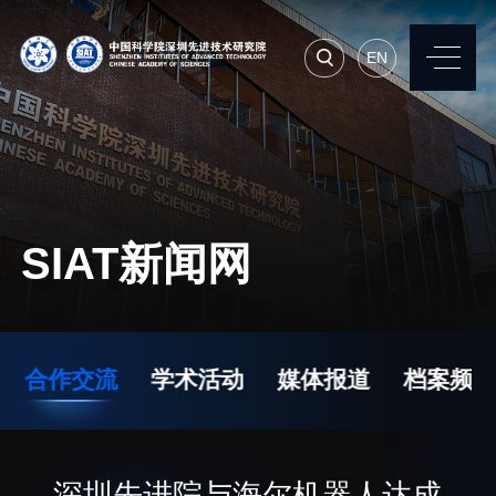
EN
EN
常用系统
人才招聘
联系我们
SIAT新闻网
机构简介
先进集成技术研究所
院长寄语
生物医学与健康工程研
合作交流
学术活动
媒体报道
档案频道
究所
现任领导
先进计算与数字工程研
历任领导
究所
统计数据
深圳先进院与海尔机器人达成