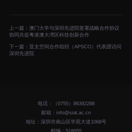
下载中心
上一篇：
澳门大学与深圳先进院签署战略合作协议
协同共促粤港澳大湾区科技创新合作
党建工作
国家高性能医疗器械创
下一篇：
亚太空间合作组织（APSCO）代表团访问
新中心
深圳先进院
群团工作
国家生物制造产业创新
树立和践行正确政绩观
中心
学习教育
深港脑科学创新研究院
传承和弘扬科学家精神
深圳合成生物学创新研
我为群众办实事
究院
电话：（0755）86392288
深圳先进电子材料国际
邮箱：info@siat.ac.cn
创新研究院
地址：深圳市南山区学苑大道1068号
深圳脑解析与脑模拟重
邮编：518055