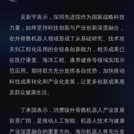
人才动态
人力资源处
吴新宇表示，深圳先进院作为国家战略科技
博士后
财务资产处
力量，始终坚持科技创新与产业创新深度融合，
合作转化处
教育处
在外骨骼机器人领域形成了从基础研究、技术攻
党群工作处
关到工程化应用的全链条创新能力，相关成果已
监督审计处
在医疗康复、海洋工程、康养健身等领域实现示
支撑平台处
范应用。期待双方充分发挥各自优势，加快推动
产业发展中心
科技成果转化和产业化发展，让更多创新成果惠
及群众健康生活。
丁来国表示，消费级外骨骼机器人产业发展
前景广阔，是推动人工智能、机器人技术与健康
科研进展
要闻播报
产业深度融合的重要方向。海尔机器人将充分发