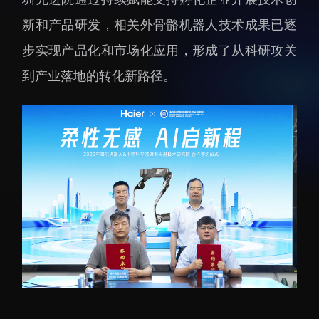
招生信息
先进榜YOUNG
新和产品研发，相关外骨骼机器人技术成果已逐
学位培养
体育与健康
步实现产品化和市场化应用，形成了从科研攻关
学生工作
讲座信息
到产业落地的转化新路径。
学生就业
教育动态
交流动态
转移转化
国合项目
控股企业
出国境事务
成果超市
来华指引
合作交流