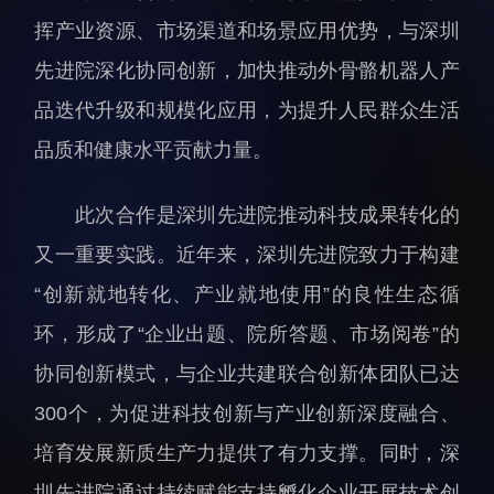
科研诚信与伦理委员会
科研进展
挥产业资源、市场渠道和场景应用优势，与深圳
实验动物管理
综合新闻
先进院深化协同创新，加快推动外骨骼机器人产
分析测试中心
合作交流
品迭代升级和规模化应用，为提升人民群众生活
实验室建设与管理
学术活动
品质和健康水平贡献力量。
生物安全管理
媒体报道
档案频道
此次合作是深圳先进院推动科技成果转化的
刊物与文化
又一重要实践。近年来，深圳先进院致力于构建
科学普及
“创新就地转化、产业就地使用”的良性生态循
先进视界
环，形成了“企业出题、院所答题、市场阅卷”的
协同创新模式，与企业共建联合创新体团队已达
300个，为促进科技创新与产业创新深度融合、
培育发展新质生产力提供了有力支撑。同时，深
教育概况
学生活动
圳先进院通过持续赋能支持孵化企业开展技术创