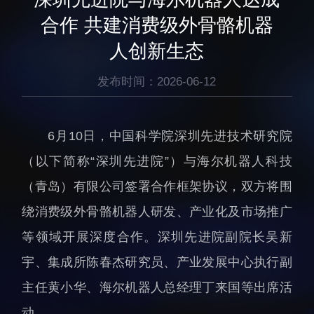
生物医药与技术研究所
研究机构
合作 共建消费级外骨骼机器
脑认知与脑疾病研究所
研究队伍
人创新生态
合成生物学研究所
通知公告
材料人工智能研究所
发布时间：2026-06-12
碳中和技术研究所
科学仪器所（筹）
6月10日，中国科学院深圳先进技术研究院
先进电子材料研究所
（以下简称“深圳先进院”）与海尔机器人科技
（青岛）有限公司签署合作框架协议，双方将围
绕消费级外骨骼机器人研发、产业化及市场推广
等领域开展深度合作。深圳先进院副院长吴新
人才概况
综合处
宇、集成所陈春杰研究员、产业发展中心执行副
人才介绍
科研管理处
主任黄小华、海尔机器人总经理丁来国等出席活
人才招聘
创新融合处
动。