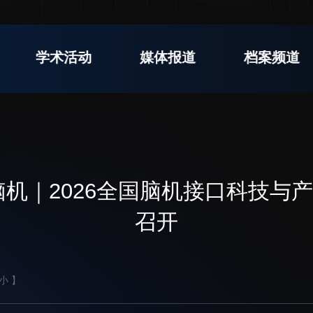
支撑平台处
产业发展中心
学术活动
媒体报道
档案频道
交流动态
转移转化
党建
国合项目
控股企业
群团
出国境事务
成果超市
树立
教育
来华指引
合作交流
脑机｜2026全国脑机接口科技与
传承
下载中心
我为
召开
小
】