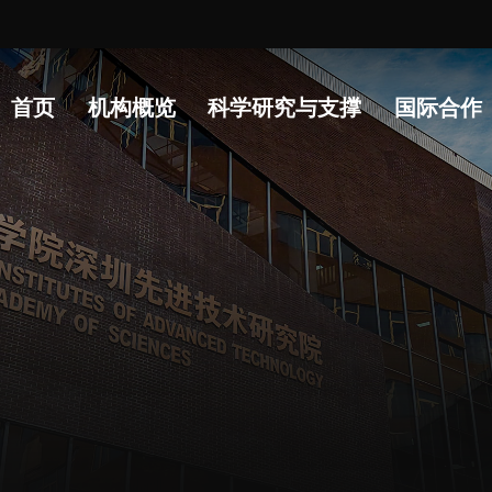
常
首页
机构概览
科学研究与支撑
国际合作
人才概况
综合处
科研
人才介绍
科研管理处
科研
人才招聘
创新融合处
实验
人才动态
人力资源处
分析
博士后
财务资产处
实验
合作转化处
生物
教育处
党群工作处
监督审计处