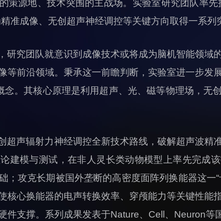
的策源地、技术突围的主战场。实验室研究团队率先
动精准成像、无创超声神经调控等关键方向取得一系列
，研究团队就意识到成像技术或将成为脑机智能领域
像等前沿领域。秉承这一前瞻判断，实验室进一步发
”概念。其核心原理是利用超声、光、磁等物理场，无
创超声辐射力神经调控全新技术路线，破解超声波精
理论建模与测试，在非人灵长类动物模型上率先完成该
础；攻克长期被国外垄断的高密度面阵列换能器这一“
使核心换能器的电声转换效率、穿颅能力等关键性能
支撑。系列成果发表于Nature、Cell、Neuron