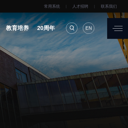
常用系统
人才招聘
联系我们
EN
用系统
人才招聘
联系我们
教育培养
20周年
EN
进展
要闻播报
诚信与伦理委员会
科研进展
动物管理
综合新闻
测试中心
合作交流
室建设与管理
学术活动
安全管理
媒体报道
档案频道
刊物与文化
科学普及