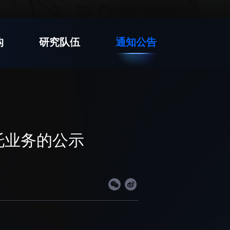
先进视界
构
研究队伍
通知公告
工作
国家高性能医疗器械创新中心
工作
国家生物制造产业创新中心
和践行正确政绩观学习
深港脑科学创新研究院
深圳合成生物学创新研究院
托业务的公示
和弘扬科学家精神
深圳先进电子材料国际创新研究院
群众办实事
深圳脑解析与脑模拟重大科技基础
设施
深圳合成生物研究重大科技基础设
施
中欧创新医药与健康研究中心