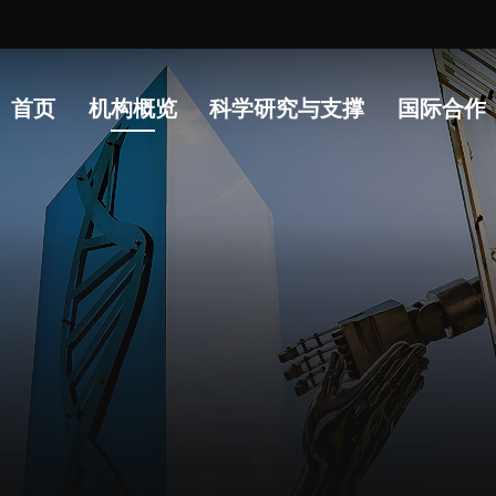
常
首页
机构概览
科学研究与支撑
国际合作
人才概况
综合处
科研
人才介绍
科研管理处
科研
人才招聘
创新融合处
实验
人才动态
人力资源处
分析
博士后
财务资产处
实验
合作转化处
生物
教育处
党群工作处
监督审计处