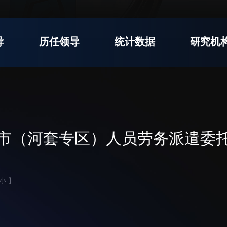
支撑平台处
产业发展中心
导
历任领导
统计数据
研究机
交流动态
转移转化
党建
国合项目
控股企业
群团
出国境事务
成果超市
树立
教育
来华指引
合作交流
市（河套专区）人员劳务派遣委
传承
下载中心
我为
小
】