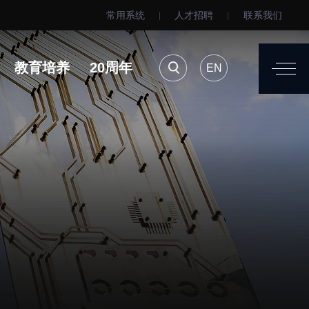
常用系统
人才招聘
联系我们
EN
用系统
人才招聘
联系我们
教育培养
20周年
EN
进展
要闻播报
诚信与伦理委员会
科研进展
动物管理
综合新闻
测试中心
合作交流
室建设与管理
学术活动
安全管理
媒体报道
档案频道
刊物与文化
科学普及