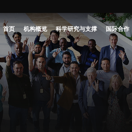
常
首页
机构概览
科学研究与支撑
国际合作
人才概况
综合处
科研
人才介绍
科研管理处
科研
人才招聘
创新融合处
实验
人才动态
人力资源处
分析
博士后
财务资产处
实验
合作转化处
生物
教育处
党群工作处
监督审计处