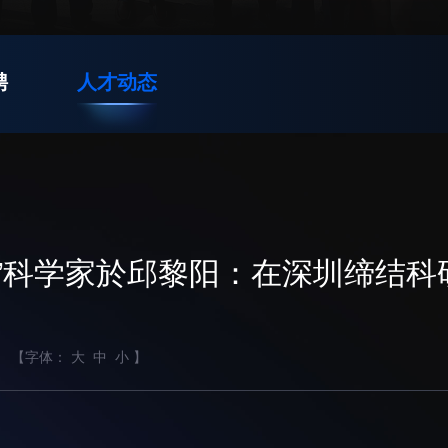
支撑平台处
产业发展中心
聘
人才动态
交流动态
转移转化
党建
国合项目
控股企业
群团
出国境事务
成果超市
树立
教育
来华指引
合作交流
0后”科学家於邱黎阳：在深圳缔结科
传承
下载中心
我为
【字体：
大
中
小
】