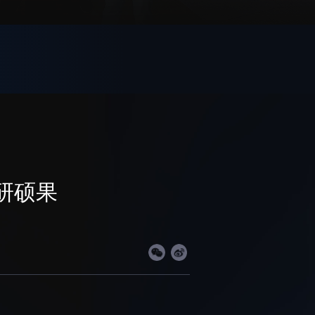
先进视界
工作
国家高性能医疗器械创新中心
工作
国家生物制造产业创新中心
和践行正确政绩观学习
深港脑科学创新研究院
深圳合成生物学创新研究院
研硕果
和弘扬科学家精神
深圳先进电子材料国际创新研究院
群众办实事
深圳脑解析与脑模拟重大科技基础
设施
深圳合成生物研究重大科技基础设
施
中欧创新医药与健康研究中心