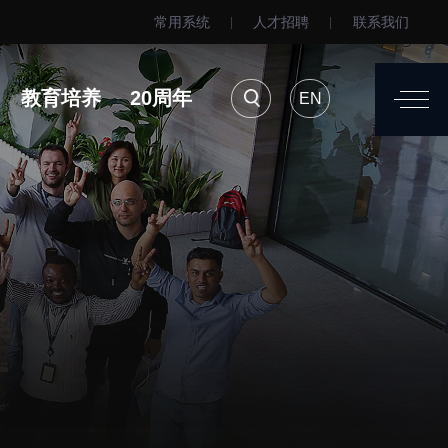
常用系统
人才招聘
联系我们
EN
用系统
人才招聘
联系我们
教育培养
20周年
EN
进展
要闻播报
诚信与伦理委员会
科研进展
动物管理
综合新闻
测试中心
合作交流
室建设与管理
学术活动
安全管理
媒体报道
档案频道
刊物与文化
科学普及