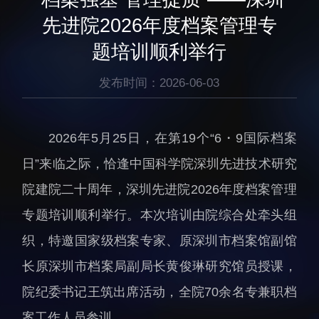
生物医药与技术研究所
研究机构
先进院2026年度档案管理专
脑认知与脑疾病研究所
研究队伍
题培训顺利举行
合成生物学研究所
通知公告
材料人工智能研究所
发布时间：2026-06-03
碳中和技术研究所
科学仪器所（筹）
2026年5月25日，在第19个“6・9国际档案
先进电子材料研究所
日”来临之际，恰逢中国科学院深圳先进技术研究
院建院二十周年，深圳先进院2026年度档案管理
专题培训顺利举行。本次培训由院综合处牵头组
织，特邀国家级档案专家、原深圳市档案馆副馆
人才概况
综合处
长原深圳市档案局副局长黄俊琳研究馆员授课，
人才介绍
科研管理处
院纪委书记王筑出席活动，全院70余名专兼职档
人才招聘
创新融合处
案工作人员参训。