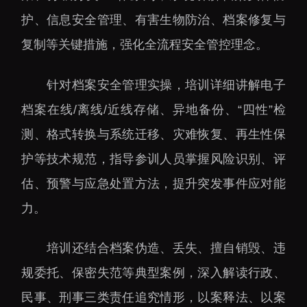
下载中心
护、信息安全管理、有害生物防治、档案修复与
复制等关键措施，强化全流程安全管控理念。
针对档案安全管理实操，培训详细讲解电子
党建工作
国家高性能医疗器械创
档案在线
/离线/近线存储、异地备份、“四性”检
新中心
群团工作
测、格式转换与系统迁移、灾难恢复、再生性保
国家生物制造产业创新
树立和践行正确政绩观
护等技术规范，指导参训人员掌握风险识别、评
中心
学习教育
估、预警与应急处置方法，提升突发事件应对能
深港脑科学创新研究院
传承和弘扬科学家精神
力。
深圳合成生物学创新研
我为群众办实事
究院
培训还结合档案伪造、丢失、擅自销毁、违
深圳先进电子材料国际
创新研究院
规委托、保密失范等典型案例，深入解读行政、
深圳脑解析与脑模拟重
民事、刑事三类责任追究情形，以案释法、以案