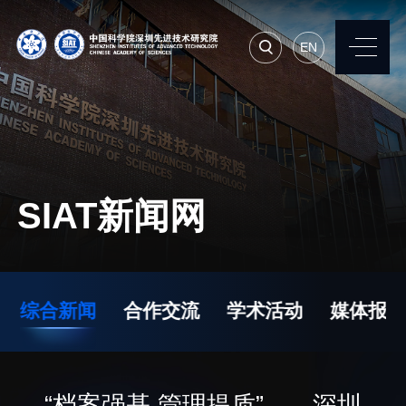
EN
EN
常用系统
人才招聘
联系我们
SIAT新闻网
机构简介
先进集成技术研究所
院长寄语
生物医学与健康工程研
综合新闻
合作交流
学术活动
媒体报道
究所
现任领导
先进计算与数字工程研
历任领导
究所
统计数据
“档案强基 管理提质”——深圳