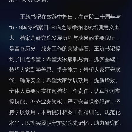
人才动态
人力资源处
王筑书记在致辞中指出，在建院二十周年与
博士后
财务资产处
“
6・9国际档案日”来临之际举办此次培训意义重
合作转化处
教育处
大。档案是研究院发展历程与成果的重要见证，
党群工作处
是留存历史、服务工作的关键基石。王筑书记提
监督审计处
到了四点希望：希望大家履职尽责、抓实基础；
支撑平台处
希望大家勤学善思、提升能力；希望大家严守底
产业发展中心
线、确保安全；希望大家学以致用、提质增效。
全体人员要切实扛起档案工作责任，认真学习实
操技能、补齐业务短板，严守安全保密纪律，坚
持学以致用，不断提升档案工作精细化、规范化
水平，以扎实履职守护好院史记忆，助力研究院
科研进展
要闻播报