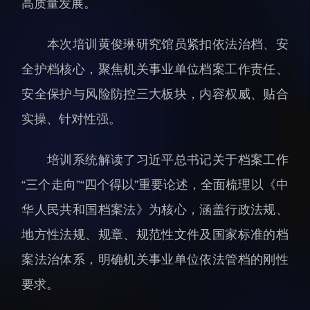
高质量发展。
科研诚信与伦理委员会
科研进展
实验动物管理
综合新闻
本次培训黄俊琳研究馆员紧扣依法治档、安
分析测试中心
合作交流
全护档核心，聚焦机关事业单位档案工作责任、
实验室建设与管理
学术活动
安全保护与风险防控三大板块，内容权威、贴合
生物安全管理
媒体报道
实操、针对性强。
档案频道
刊物与文化
培训系统解读了习近平总书记关于档案工作
科学普及
“三个走向”“四个得以”重要论述，全面梳理以《中
先进视界
华人民共和国档案法》为核心，涵盖行政法规、
地方性法规、规章、规范性文件及国家标准的档
案法治体系，明确机关事业单位依法管档的刚性
要求。
教育概况
学生活动