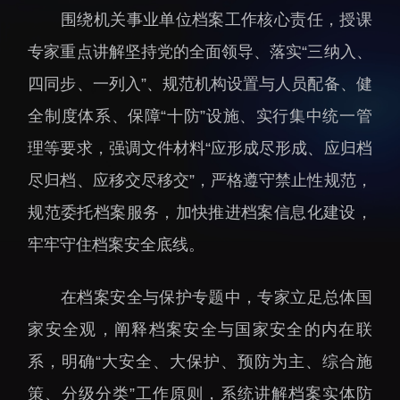
围绕机关事业单位档案工作核心责任，授课
招生信息
先进榜YOUNG
学位培养
体育与健康
专家重点讲解坚持党的全面领导、落实“三纳入、
学生工作
讲座信息
四同步、一列入”、规范机构设置与人员配备、健
学生就业
全制度体系、保障“十防”设施、实行集中统一管
教育动态
理等要求，强调文件材料“应形成尽形成、应归档
尽归档、应移交尽移交”，严格遵守禁止性规范，
规范委托档案服务，加快推进档案信息化建设，
牢牢守住档案安全底线。
交流动态
转移转化
在档案安全与保护专题中，专家立足总体国
国合项目
控股企业
家安全观，阐释档案安全与国家安全的内在联
出国境事务
成果超市
系，明确“大安全、大保护、预防为主、综合施
来华指引
合作交流
策、分级分类”工作原则，系统讲解档案实体防