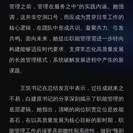
管理之前，管理在服务之中”的实践内涵。她强
招生信息
先进榜YOUNG
学位培养
体育与健康
调，这并非空洞口号，而应成为贯穿日常工作的
学生工作
讲座信息
核心逻辑，在团队中形成共识、凝聚共力、引发
学生就业
共鸣。面向未来，她提出职能管理需进一步转向
教育动态
构建能够适应时代要求、支撑常态化高质量发展
的长效管理模式，系统破解发展进程中产生的新
课题。
王筑书记在总结发言中表示，过往成就来之
交流动态
转移转化
不易，白建原书记的分享深刻揭示了职能管理的
国合项目
控股企业
底层逻辑。她指出，清晰的岗位职责定位是效能
出国境事务
成果超市
基石，在以高质量发展为核心目标的新时期，职
来华指引
合作交流
能管理工作必须更具前瞻性和系统性，做到“预则