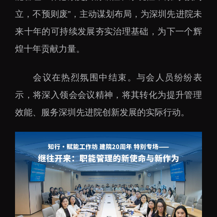
下载中心
立，不预则废”，主动谋划布局，为深圳先进院未
来十年的可持续发展夯实治理基础，为下一个辉
煌十年贡献力量。
党建工作
国家高性能医疗器械创
会议在热烈氛围中结束。与会人员纷纷表
新中心
群团工作
示，将深入领会会议精神，将其转化为提升管理
国家生物制造产业创新
树立和践行正确政绩观
效能、服务深圳先进院创新发展的实际行动。
中心
学习教育
深港脑科学创新研究院
传承和弘扬科学家精神
深圳合成生物学创新研
我为群众办实事
究院
深圳先进电子材料国际
创新研究院
深圳脑解析与脑模拟重