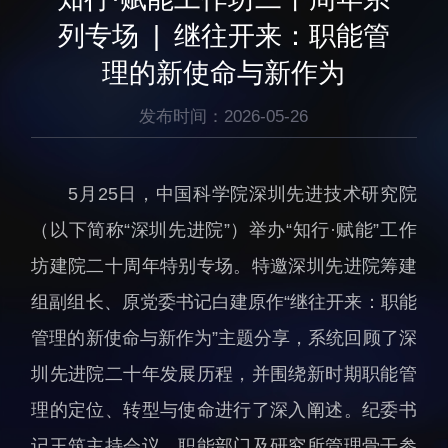
生物医药与技术研究所
研究机构
列专场 | 继往开来：职能管
脑认知与脑疾病研究所
研究队伍
理的新使命与新作为
合成生物学研究所
通知公告
材料人工智能研究所
发布时间：2026-05-26
碳中和技术研究所
科学仪器所（筹）
5月25日，中国科学院深圳先进技术研究院
先进电子材料研究所
（以下简称“深圳先进院”）举办“知行·赋能”工作
坊建院二十周年特别专场。特邀深圳先进院筹建
组副组长、原党委书记白建原作“继往开来：职能
管理的新使命与新作为”主题分享，系统回顾了深
人才概况
综合处
圳先进院二十年发展历程，并围绕新时期职能管
人才介绍
科研管理处
理的定位、转型与使命进行了深入阐述。纪委书
人才招聘
创新融合处
记王筑主持会议，职能部门及研究所管理骨干参