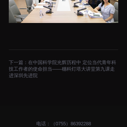
大科技基础设施
深圳合成生物研究重大
科技基础设施
中欧创新医药与健康研
究中心
下一篇：
在中国科学院光辉历程中 定位当代青年科
技工作者的使命担当——穗科灯塔大讲堂第九课走
进深圳先进院
电话：（0755）86392288