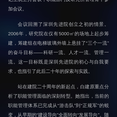
人才动态
人力资源处
加会议。
博士后
财务资产处
会议回溯了深圳先进院创立之初的情景。
合作转化处
教育处
2006年，研究院在仅有5000㎡的场地上起步筹
党群工作处
建，筹建组在电梯玻璃外墙上悬挂了“三个一流”
监督审计处
的奋斗目标——科研一流、人才一流、管理一
支撑平台处
流。这一目标既是深圳先进院的初心与自我要
产业发展中心
求，也指引了此后二十年的探索与实践。
站在建院二十周年的新起点，白建原重点分
析了职能管理面临的深刻转型。她指出，当前的
职能管理体系已完成从“游击队”到“正规军”的蜕
科研进展
要闻播报
变，从早期的“建设导向”全面转向“发展导向”。随