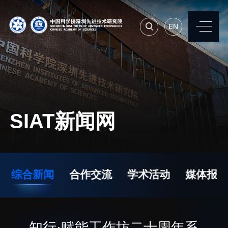
EN
EN
常用系统
人才招聘
联系我们
SIAT新闻网
机构简介
先进集成技术研究所
院长寄语
生物医学与健康工程研
综合新闻
合作交流
学术活动
媒体报道
究所
现任领导
先进计算与数字工程研
历任领导
究所
统计数据
知行·赋能工作坊二十周年系