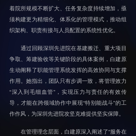
科研诚信与伦理委员会
科研进展
着院所规模不断扩大、任务复杂度持续增加，亟
实验动物管理
综合新闻
须构建更为精细化、体系化的管理模式，推动组
分析测试中心
合作交流
织架构、职责衔接与人员配置的系统性优化。
实验室建设与管理
学术活动
生物安全管理
媒体报道
通过回顾深圳先进院在基建搬迁、重大项目
档案频道
争取、筹建验收等关键阶段的具体案例，白建原
刊物与文化
生动阐释了职能管理系统发挥的高效协同与支撑
科学普及
作用。她指出，团队只有步调一致，将管理效力
先进视界
“深入到毛细血管”，实现压力与责任的有效传
导，才能在跨领域协作中展现“特别能战斗”的工
作作风，为深圳先进院攻坚克难提供坚实保障。
在管理理念层面，白建原深入阐述了“服务在
教育概况
学生活动