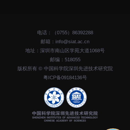
下载中心
电话：（0755）86392288
邮箱：info@siat.ac.cn
党建工作
国家高性能医疗器械创
地址：深圳市南山区学苑大道1068号
新中心
群团工作
邮编：518055
国家生物制造产业创新
树立和践行正确政绩观
版权所有 © 中国科学院深圳先进技术研究院
中心
学习教育
粤ICP备09184136号
深港脑科学创新研究院
传承和弘扬科学家精神
深圳合成生物学创新研
我为群众办实事
究院
深圳先进电子材料国际
创新研究院
深圳脑解析与脑模拟重