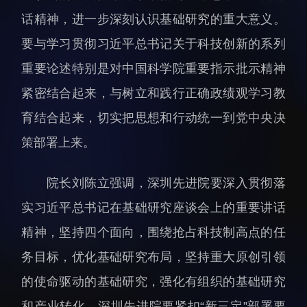
科研诚信与伦理委员会
科研进展
话精神，进一步深刻认识基础研究的重大意义。
实验动物管理
综合新闻
要与学习贯彻习近平总书记关于科技创新的系列
分析测试中心
合作交流
重要论述特别是对中国科学院重要指示批示精神
实验室建设与管理
学术活动
紧密结合起来，与树立和践行正确政绩观学习教
生物安全管理
媒体报道
育结合起来，切实把思想和行动统一到党中央决
档案频道
策部署上来。
刊物与文化
科学普及
院长刘陈立强调，深圳先进院要深入贯彻落
先进视界
实习近平总书记在基础研究座谈会上的重要讲话
精神，坚持四个面向，围绕抢占科技制高点的任
务目标，优化基础研究布局，坚持重大原创引领
的使命驱动的基础研究，强化有组织的基础研究
教育概况
学生活动
和产业转化。深圳先进院要紧扣“新三定”部署要