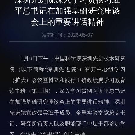
生物医药与技术研究所
研究机构
平总书记在加强基础研究座谈
脑认知与脑疾病研究所
研究队伍
会上的重要讲话精神
合成生物学研究所
通知公告
材料人工智能研究所
发布时间：2026-05-07
碳中和技术研究所
科学仪器所（筹）
5月6日下午，中国科学院深圳先进技术研究
先进电子材料研究所
院（以下简称“深圳先进院”）召开中心组学习
（扩大）会议暨树立和践行正确政绩观学习教育
读书班（第二期），深入学习贯彻习近平总书记
在加强基础研究座谈会上的重要讲话精神。深圳
人才概况
综合处
先进院党政领导班子成员、全重实验室党总支书
人才介绍
科研管理处
记、研究所负责人以及职能部门中层干部参加学
人才招聘
创新融合处
习，会议由党委书记吴创之主持。