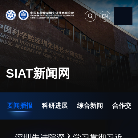
EN
EN
常用系统
人才招聘
联系我们
SIAT新闻网
机构简介
先进集成技术研究所
院长寄语
生物医学与健康工程研
要闻播报
科研进展
综合新闻
合作交流
究所
现任领导
先进计算与数字工程研
历任领导
究所
统计数据
深圳先进院深入学习贯彻习近