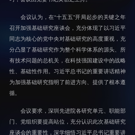
人才动态
人力资源处
会议认为，在“十五五”开局起步的关键之年
博士后
财务资产处
召开加强基础研究座谈会，充分体现了以习近平
合作转化处
教育处
同志为核心的党中央对基础研究的高度重视，充
党群工作处
分凸显了基础研究作为整个科学体系的源头、所
监督审计处
有技术问题的总机关，在科技强国建设中的战略
支撑平台处
性、基础性作用。习近平总书记的重要讲话精神
产业发展中心
为加强基础研究指明了前进方向、提供了根本遵
循。
会议要求，深圳先进院各研究单元、职能部
门、党组织要提高站位，充分认识此次基础研究
科研进展
要闻播报
座谈会的重要性，深学细悟习近平总书记重要讲