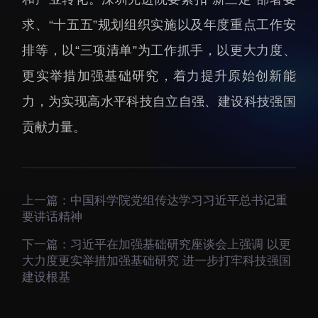
招生信息
先进榜YOUNG
求、“十五五”规划组织实施以及年度重点工作安
学位培养
体育与健康
排等，以“三项清单”为工作抓手，以更大力度、
学生工作
讲座信息
更实举措加强基础研究，着力提升原始创新能
学生就业
力，为实现高水平科技自立自强、建设科技强国
教育动态
贡献力量。
上一篇：
中国科学院党组传达学习习近平总书记重
要讲话精神
交流动态
转移转化
下一篇：
习近平在加强基础研究座谈会上强调 以更
国合项目
控股企业
大力度更实举措加强基础研究 进一步打牢科技强国
出国境事务
成果超市
建设根基
来华指引
合作交流