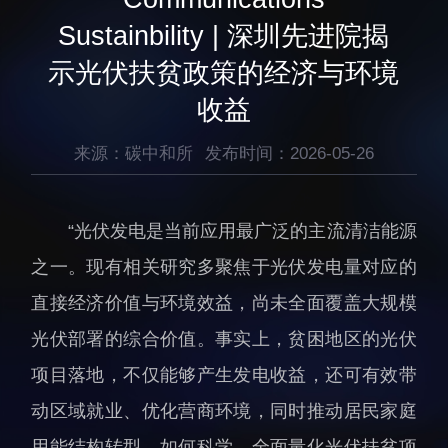
生物医药与技术研究所
研究机构
Sustainbility | 深圳先进院揭
脑认知与脑疾病研究所
研究队伍
示光伏扶贫政策的经济与环境
合成生物学研究所
通知公告
收益
材料人工智能研究所
碳中和技术研究所
来源：碳中和所
发布时间：2026-05-26
科学仪器所（筹）
先进电子材料研究所
“光伏发电是当前应用最广泛的主流清洁能源
之一。现有相关研究多聚焦于光伏发电量对应的
直接经济价值与环境效益，尚未全面覆盖大规模
光伏部署的综合价值。事实上，贫困地区的光伏
人才概况
综合处
项目落地，不仅能够产生发电收益，还可有效带
人才介绍
科研管理处
动区域就业、优化营商环境，同时推动居民家庭
人才招聘
创新融合处
用能结构转型。如何科学、全面量化光伏扶贫项