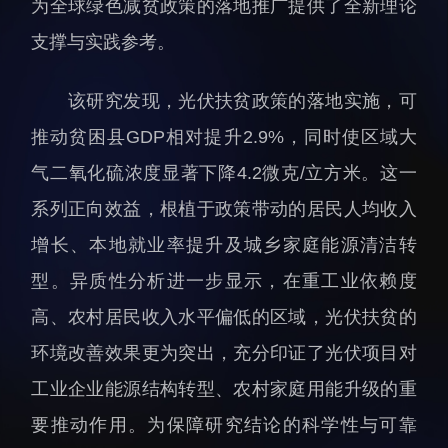
为全球绿色减贫政策的落地推广提供了全新理论
科研诚信与伦理委员会
科研进展
实验动物管理
综合新闻
支撑与实践参考。
分析测试中心
合作交流
该研究发现，光伏扶贫政策的落地实施，可
实验室建设与管理
学术活动
推动贫困县GDP相对提升2.9%，同时使区域大
生物安全管理
媒体报道
气二氧化硫浓度显著下降4.2微克/立方米。这一
档案频道
系列正向效益，根植于政策带动的居民人均收入
刊物与文化
增长、本地就业率提升及城乡家庭能源清洁转
科学普及
型。异质性分析进一步显示，在重工业依赖度
先进视界
高、农村居民收入水平偏低的区域，光伏扶贫的
环境改善效果更为突出，充分印证了光伏项目对
工业企业能源结构转型、农村家庭用能升级的重
要推动作用。为保障研究结论的科学性与可靠
教育概况
学生活动