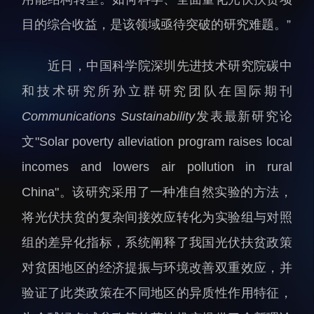
人才动态
人力资源处
目的综合收益，是该领域亟待突破的研究难题。”
博士后
财务资产处
近日，中国科学院深圳先进技术研究院碳中
合作转化处
教育处
和技术研究所孙立群研究团队在国际期刊
党群工作处
Communications Sustainability
发表最新研究论
监督审计处
文"Solar poverty alleviation program raises local
支撑平台处
incomes and lowers air pollution in rural
产业发展中心
China"。该研究采用了一种准自然实验的方法，
将光伏扶贫的复杂间接效应转化为实验组与对照
组的差异化指标，系统阐释了我国光伏扶贫政策
对贫困地区的经济提振与环境改善双重效应，并
验证了此类政策在不同地区的异质性作用特征，
科研进展
要闻播报