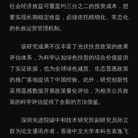
下载中心
社会经济效益可覆盖约三分之二的投资成本，想
要实现长期稳定收益，必须依托精细化、常态化
的长效运营管理机制。
该研究成果不仅丰富了光伏扶贫政策的效果
党建工作
国家高性能医疗器械创
新中心
评估体系，为科学认知绿色扶贫的综合价值提供
群团工作
国家生物制造产业创新
了实证依据，也为全球绿色减贫、生态普惠政策
树立和践行正确政绩观
中心
学习教育
的推广落地提供了中国经验。此外，研究创新性
深港脑科学创新研究院
传承和弘扬科学家精神
采用遥感数据开展政策量化评估，为相关公共政
深圳合成生物学创新研
我为群众办实事
策的科学评估提供了全新的方法借鉴。
究院
深圳先进电子材料国际
深圳先进院碳中和技术研究所副研究员孙立
创新研究院
群为论文通讯作者，香港中文大学本科生袁逸飞
深圳脑解析与脑模拟重