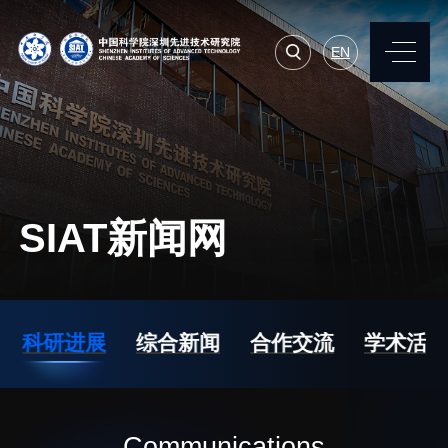
EN
EN
常用系统
人才招聘
联系我们
SIAT新闻网
机构简介
先进集成技术研究所
院长寄语
生物医学与健康工程研
科研进展
综合新闻
合作交流
学术活动
究所
现任领导
先进计算与数字工程研
历任领导
究所
统计数据
Communications