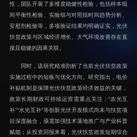
性，团队开展了多维度稳健性检验，包括样本组
招生信息
先进榜YOUNG
间平衡性检验、实验组与对照组时间趋势分析、
学位培养
体育与健康
安慰剂检验等，多项验证结果均明确证实，光伏
学生工作
讲座信息
扶贫政策与区域经济增长、大气环境改善存在直
学生就业
接且稳健的因果关联。
教育动态
同时，该研究精准剖析了当前光伏扶贫政策
实施过程中的短板与优化方向。研究指出，电价
补贴机制是保障光伏扶贫政策经济效益的关键，
交流动态
转移转化
政策长期财政可持续运营需重点关注；“农光互
国合项目
控股企业
补”“水光互补”等创新光伏开发模式尚未与扶贫项
出国境事务
成果超市
目深度融合，亟需加强技术落地推广与产业科普
来华指引
合作交流
赋能；从投资回报来看，光伏扶贫政策短期综合