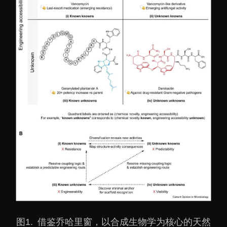
图1. 借鉴乔哈里窗，以合成生物学为核心的天然