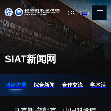
EN
EN
常用系统
人才招聘
联系我们
SIAT新闻网
机构简介
先进集成技术研究所
院长寄语
生物医学与健康工程研
科研进展
综合新闻
合作交流
学术活动
究所
现任领导
先进计算与数字工程研
历任领导
究所
统计数据
马克斯·普朗克—中国科学院