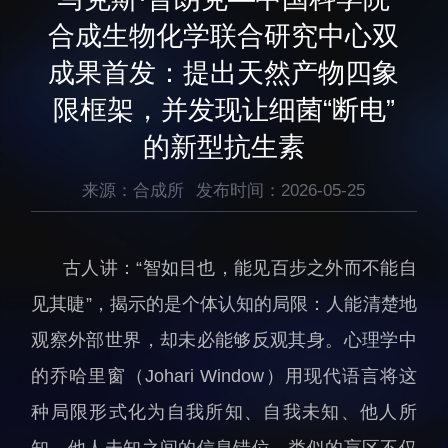
生物医药与技术研究所
研究机构
合成生物化学联合研究中心双
脑认知与脑疾病研究所
研究队伍
成果首发：提出天然产物四象
合成生物学研究所
通知公告
限框架，并发现让细菌“断电”
材料人工智能研究所
的新型抗生素
碳中和技术研究所
科学仪器所（筹）
来源：合成所
发布时间：2026-05-25
先进电子材料研究所
古人讲：“智如目也，能见百步之外而不能自
见其睫”，揭示的是个体认知的局限：人能清楚地
观察外部世界，却未必能够反观其身。心理学中
人才概况
综合处
的乔哈里窗（Johari Window）用现代语言将这
人才介绍
科研管理处
种局限形式化为自我所知、自我未知、他人所
人才招聘
创新融合处
知、他人未知之间的信息错位。类似的盲区不仅