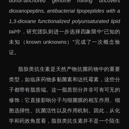
donor-anchored genome mining uncovers
大科技基础设施
dioxanopeptins, antibacterial lipopeptides with a
深圳合成生物研究重大
科技基础设施
1,3-dioxane functionalized polyunsaturated lipid
中欧创新医药与健康研
tail
中，研究团队则进一步选择四象限中“已知的
究中心
未知（known unknowns）”完成了一次概念验
证。
脂肽类抗生素是天然产物抗菌药物中的重要
类型，如临床药物多黏菌素和达托霉素，这些分
子都带有脂质端。这一脂质部分并非可有可无的
修饰：它直接影响分子与细菌膜的相互作用、细
胞选择性、抗菌活性以及作用机制。因此，从化
学和药效角度看，脂肽类抗生素并不是一个陌生