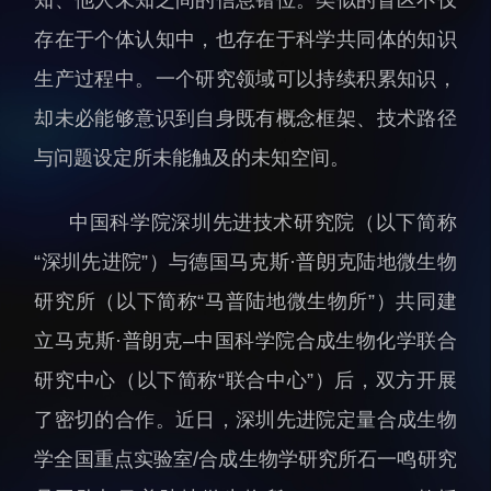
人才动态
人力资源处
存在于个体认知中，也存在于科学共同体的知识
博士后
财务资产处
生产过程中。一个研究领域可以持续积累知识，
合作转化处
却未必能够意识到自身既有概念框架、技术路径
教育处
与问题设定所未能触及的未知空间。
党群工作处
监督审计处
中国科学院深圳先进技术研究院（以下简称
支撑平台处
“深圳先进院”）与德国马克斯·普朗克陆地微生物
产业发展中心
研究所（以下简称“马普陆地微生物所”）共同建
立马克斯·普朗克–中国科学院合成生物化学联合
研究中心（以下简称“联合中心”）后，双方开展
了密切的合作。近日，深圳先进院定量合成生物
学全国重点实验室/合成生物学研究所石一鸣研究
科研进展
要闻播报