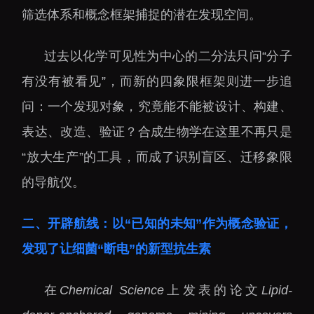
下载中心
筛选体系和概念框架捕捉的潜在发现空间。
过去以化学可见性为中心的二分法只问“分子
有没有被看见”，而新的四象限框架则进一步追
问：一个发现对象，究竟能不能被设计、构建、
党建工作
国家高性能医疗器械创
新中心
表达、改造、验证？合成生物学在这里不再只是
群团工作
国家生物制造产业创新
“放大生产”的工具，而成了识别盲区、迁移象限
树立和践行正确政绩观
中心
学习教育
的导航仪。
深港脑科学创新研究院
传承和弘扬科学家精神
深圳合成生物学创新研
二、开辟航线：以“已知的未知”作为概念验证，
我为群众办实事
究院
发现了让细菌“断电”的新型抗生素
深圳先进电子材料国际
创新研究院
在
Chemical Science
上发表的论文
Lipid-
深圳脑解析与脑模拟重