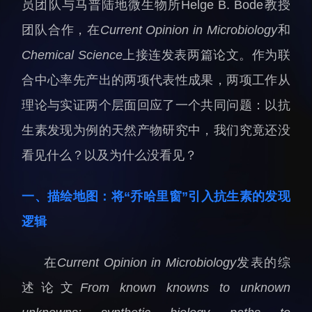
科研诚信与伦理委员会
科研进展
员团队与马普陆地微生物所Helge B. Bode教授
实验动物管理
综合新闻
团队合作，在
Current Opinion in Microbiology
和
分析测试中心
合作交流
Chemical Science
上接连发表两篇论文。作为联
实验室建设与管理
学术活动
合中心率先产出的两项代表性成果，两项工作从
生物安全管理
媒体报道
理论与实证两个层面回应了一个共同问题：以抗
档案频道
生素发现为例的天然产物研究中，我们究竟还没
刊物与文化
看见什么？以及为什么没看见？
科学普及
一、描绘地图：将
“
乔哈里窗
”
引入抗生素的发现
先进视界
逻辑
在
Current Opinion in Microbiology
发表的综
述论文
From known knowns to unknown
教育概况
学生活动