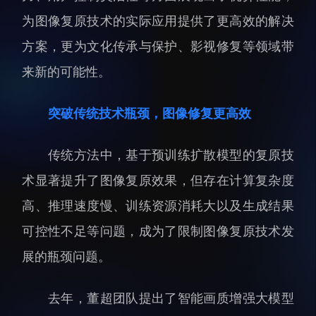
人才动态
人力资源处
为图像复原技术的实际应用提供了更高效的解决
博士后
财务资产处
方案，更为文化传承与保护、影视修复等领域带
合作转化处
来新的可能性。
教育处
突破传统技术瓶颈，图像修复更高效
党群工作处
监督审计处
传统方法中，基于预训练扩散模型的复原技
支撑平台处
术显著提升了图像复原效果，但存在计算复杂度
产业发展中心
高、推理速度慢、训练资源消耗大以及生成结果
可控性不足等问题，成为了限制图像复原技术发
展的瓶颈问题。
科研进展
要闻播报
去年，董超团队提出了智能画质增强大模型