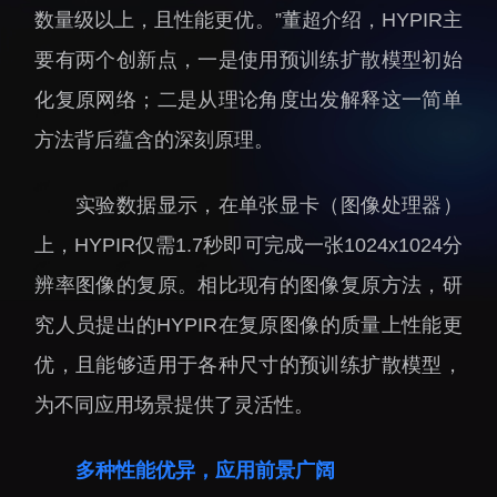
数量级以上，且性能更优。”董超介绍，HYPIR主
招生信息
先进榜YOUNG
要有两个创新点，一是使用预训练扩散模型初始
学位培养
体育与健康
化复原网络；二是从理论角度出发解释这一简单
学生工作
讲座信息
学生就业
方法背后蕴含的深刻原理。
教育动态
实验数据显示，在单张显卡（图像处理器）
上，HYPIR仅需1.7秒即可完成一张1024x1024分
辨率图像的复原。相比现有的图像复原方法，研
究人员提出的HYPIR在复原图像的质量上性能更
交流动态
转移转化
优，且能够适用于各种尺寸的预训练扩散模型，
国合项目
控股企业
为不同应用场景提供了灵活性。
出国境事务
成果超市
来华指引
合作交流
多种性能优异，应用前景广阔