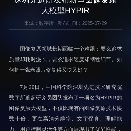
生物医药与技术研究所
研究机构
大模型HYPIR
脑认知与脑疾病研究所
研究队伍
合成生物学研究所
来源：数字所
发布时间：2025-07-29
通知公告
材料人工智能研究所
碳中和技术研究所
图像复原领域长期面临一个难题：要么追求
科学仪器所（筹）
质量却耗时漫长，要么追求速度却牺牲细节。如
先进电子材料研究所
何把一张老照片修复得又快又好？
7
月
28
日，中国科学院深圳先进技术研究院
数字所董超研究员团队发布了一项名为
HYPIR
的
人才概况
综合处
图像复原大模型，不仅比现有的图像复原技术快
人才介绍
科研管理处
数十倍，更在高清分辨率、文字保真、理解能
人才招聘
创新融合处
力、用户控制灵活性等方面展现出了优异性能，