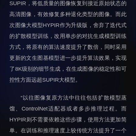
科研诚信与伦理委员会
科研进展
SUPIR，将低质量的图像恢复到接近原始状态的
实验动物管理
综合新闻
高清图像，有效修复多种退化类型的图像。而此
分析测试中心
合作交流
次图像大模型HYPIR作为升级版，舍弃了迭代式
实验室建设与管理
学术活动
的扩散模型训练，改用单步的对抗生成模型训练
生物安全管理
媒体报道
方式，将原有的算法速度提升了数倍，同时采用
档案频道
更新的文生图基模型进一步提升算法效果，实现
刊物与文化
了8K级别的细节生成，在生成图像的稳定性和可
科学普及
控性方面远超SUPIR大模型。
先进视界
“以往图像复原方法中往往包括扩散模型蒸
馏、ControlNet适配器或者多步推理过程。而
HYPIR则不需要依赖这些步骤，使用方法更加简
单。在训练和推理速度上较传统方法提升了一个
教育概况
学生活动