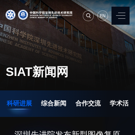
EN
EN
常用系统
人才招聘
联系我们
SIAT新闻网
机构简介
先进集成技术研究所
院长寄语
生物医学与健康工程研
科研进展
综合新闻
合作交流
学术活动
究所
现任领导
先进计算与数字工程研
历任领导
究所
统计数据
深圳先进院发布新型图像复原