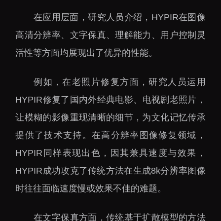
下载中心
在应用层面，研究人员介绍，HYPIR在图像
高清分辨率、文字保真、理解能力、用户控制灵
活性等方面均展现出了优异的性能。
党建工作
国家高性能医疗器械创
例如，在老照片修复方面，研究人员运用
新中心
群团工作
HYPIR修复了国内外经典电影、电视剧老照片，
国家生物制造产业创新
树立和践行正确政绩观
让模糊的影像重现清晰的细节，为文化记忆传承
中心
学习教育
提供了技术支持。在高分辨率图像修复领域，
深港脑科学创新研究院
传承和弘扬科学家精神
HYPIR同样表现出色，因其兼具速度与效果，
深圳合成生物学创新研
我为群众办实事
究院
HYPIR成功攻克了传统方法在生成8k分辨率图像
深圳先进电子材料国际
时往往面临速度慢或效果不佳的难题。
创新研究院
深圳脑解析与脑模拟重
在文字保真方面，传统基于扩散模型的方法