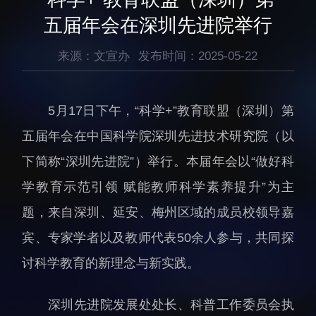
生物医药与技术研究所
研究机构
五届年会在深圳先进院举行
脑认知与脑疾病研究所
研究队伍
合成生物学研究所
来源：文宣办
发布时间：2025-05-22
通知公告
材料人工智能研究所
碳中和技术研究所
5月17日下午，“科学+”教育联盟（深圳）第
科学仪器所（筹）
五届年会在中国科学院深圳先进技术研究院（以
先进电子材料研究所
下简称“深圳先进院”）举行。本届年会以“做好科
学教育示范引领 赋能教师科学素养提升”为主
题，来自深圳、延安、梅州区域的成员校领导嘉
宾、专家学者以及教师代表50余人参与，共同探
人才概况
综合处
讨科学教育的新理念与新实践。
人才介绍
科研管理处
深圳先进院发展处处长、科普工作委员会执
人才招聘
创新融合处