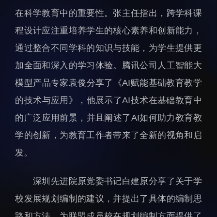
科研诚信与伦理委员会
科研进展
在科学教育中的重要性。张主任指出，跨学科课
实验动物管理
综合新闻
程设计应注重培养学生的核心素养和创新能力，
分析测试中心
合作交流
通过整合不同学科的知识与技能，为学生提供更
实验室建设与管理
学术活动
加全面和深入的学习体验。腾讯公司人工智能大
生物安全管理
媒体报道
模型产品专家袁俊分享了《AI赋能基础教育教学
档案频道
的技术与应用》，他展示了AI技术在基础教育中
刊物与文化
的广泛应用前景，并且阐述了AI如何助力教育教
科学普及
学的创新，为教育工作者带来了全新的视角和启
先进视界
发。
深圳先进院原党委书记白建原分享了关于学
校发展规划编制的建议，并提出了具体的编制思
教育概况
学生活动
路和方法，为联盟成员校在规划编制方面提供了