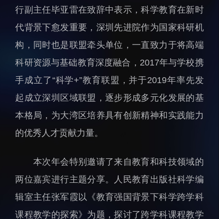
行副主任毕亚雷在致辞中表示，科学教育在新时
人才动态
人力资源处
代背景下愈发重要，深圳先进院作为国家科研机
博士后
财务资产处
构，同时也是联盟牵头单位，一直致力于将高端
合作转化处
科研资源与基础教育深度融合，2017年与学校携
教育处
党群工作处
手成立了“科学+”教育联盟，并于2019年率先发
监督审计处
起成立深圳区域联盟，逐步形成多元化发展的基
支撑平台处
本格局，为大湾区培养具有创新精神和实践能力
产业发展中心
的优秀人才贡献力量。
本次年会特别邀请了来自教育和科技领域的
两位嘉宾进行主题分享。人民教育出版社科学编
辑室主任张军霞以《教育强国背景下科学跨学科
科研进展
要闻播报
课程教学的探索》为题，探讨了跨学科课程教学