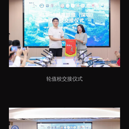
轮值校交接仪式