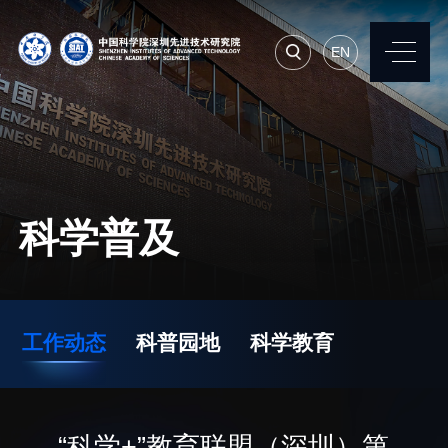
EN
EN
常用系统
人才招聘
联系我们
科学普及
机构简介
先进集成技术研究所
院长寄语
生物医学与健康工程研
工作动态
科普园地
科学教育
究所
现任领导
先进计算与数字工程研
历任领导
究所
统计数据
“科学+”教育联盟（深圳）第