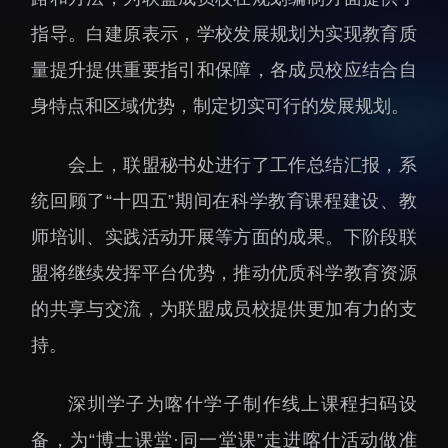
招生信息
先进榜YOUNG
指导。白建原表示，学校发展规划为实现教育质
学位培养
体育与健康
量提升提供重要指引和保障，各成员校应结合自
学生工作
讲座信息
身特点和区域优势，制定切实可行的发展规划。
学生就业
教育动态
会上，联盟秘书处进行了工作总结汇报，系
统回顾了“十四五”期间在科学教育课程建设、教
师培训、实践活动开展等方面的成果。下阶段联
盟将继续发挥平台优势，推动优质科学教育资源
的共享与交流，为联盟成员校提供更加有力的支
交流动态
转移转化
持。
国合项目
控股企业
出国境事务
成果超市
深圳学子为喀什学子制作线上课程扫码设
来华指引
合作交流
备，为“博士课堂·同一堂课”走进喀什活动做准