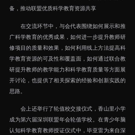
下载中心
备，推动联盟优质科学教育资源共享
在交流环节中，与会代表围绕如何展示和推
广科学教育的优秀成果，如何进一步提升教师研
党建工作
国家高性能医疗器械创
修项目的质量和效果，如何利用线上方法提高科
新中心
群团工作
学教育资源的可及性和覆盖面，如何通过联合教
国家生物制造产业创新
树立和践行正确政绩观
研提升教师的教学能力和科学教育质量等方面展
中心
学习教育
开讨论，也提供了相关探索的经验和创新实践的
深港脑科学创新研究院
传承和弘扬科学家精神
思路。
深圳合成生物学创新研
我为群众办实事
究院
会上还举行了轮值校交接仪式，香山里小学
深圳先进电子材料国际
创新研究院
成为第六届深圳联盟年会轮值学校。在青少年脑
深圳脑解析与脑模拟重
认知科学教育教师授证仪式中，毕亚雷为来自深