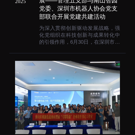
展——管理五支部与南山智园
下载中心
2025
党委、深圳市机器人协会党支
部联合开展党建共建活动
为深入贯彻创新驱动发展战略，强
化党组织在科技创新与成果转化中
的引领作用，6月30日，在深圳市南
党建工作
国家高性能医疗器械创
山区桃源街道党工委的指导下，管
新中心
理五支部与南山智园党委、深圳市
群团工作
机器人协会党支部联合主办南山智
国家生物制造产业创新
树立和践行正确政绩观
园“专精特新”走进“成果超市”联合党
中心
学习教育
建活动。此次活动是落实中国科学
深港脑科学创新研究院
院“融合点”行动的重...
传承和弘扬科学家精神
深圳合成生物学创新研
我为群众办实事
究院
深圳先进电子材料国际
创新研究院
深圳脑解析与脑模拟重