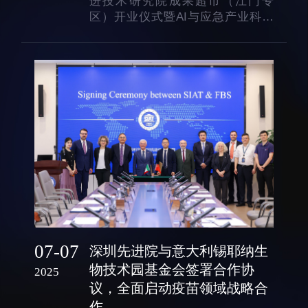
进技术研究院成果超市（江门专
科研诚信与伦理委员会
科研进展
区）开业仪式暨AI与应急产业科技
实验动物管理
综合新闻
创新成果对接会，在江门市江海区
龙溪湖阅读中心举行。本次活动是
分析测试中心
合作交流
进一步贯彻落实中国科学院科技成
实验室建设与管理
学术活动
果转化“融合点”行动，依托“成果超
市”推动科技成果与产业需求的深度
生物安全管理
媒体报道
融合。江门高新区党工...
档案频道
刊物与文化
科学普及
先进视界
07-07
深圳先进院与意大利锡耶纳生
物技术园基金会签署合作协
2025
议，全面启动疫苗领域战略合
教育概况
学生活动
作