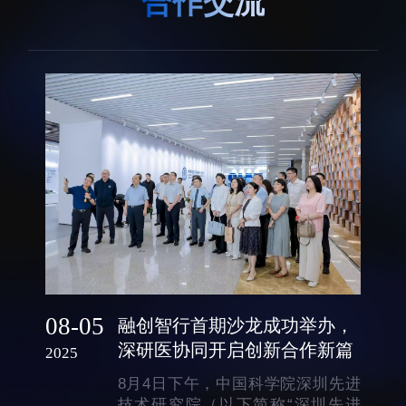
合作交流
生物医药与技术研究所
研究机构
脑认知与脑疾病研究所
研究队伍
合成生物学研究所
通知公告
材料人工智能研究所
碳中和技术研究所
科学仪器所（筹）
先进电子材料研究所
08-05
融创智行首期沙龙成功举办，
人才概况
综合处
深研医协同开启创新合作新篇
2025
人才介绍
科研管理处
8月4日下午，中国科学院深圳先进
人才招聘
创新融合处
技术研究院（以下简称“深圳先进