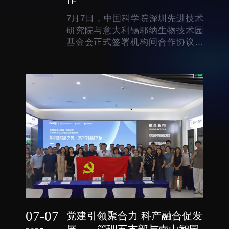
招生信息
先进榜YOUNG
7月7日，中国科学院深圳先进技术
学位培养
体育与健康
研究院与意大利锡耶纳生物技术园
基金会正式签署机构间合作协议，
学生工作
讲座信息
标志着双方在黏膜疫苗佐剂领域的
学生就业
战略合作全面升级。
教育动态
交流动态
转移转化
国合项目
控股企业
出国境事务
成果超市
来华指引
合作交流
07-07
党建引领聚合力 科产融合促发