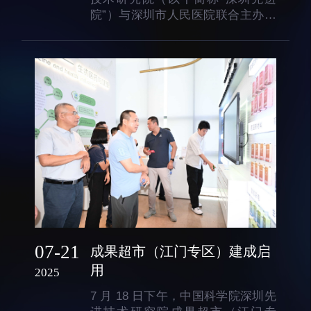
院”）与深圳市人民医院联合主办的
人才动态
人力资源处
融创智行第一期——医研融通・协
博士后
财务资产处
同创新学术研讨沙龙在深圳先进院
举行。深圳先进院院长刘陈立、副
合作转化处
院长梁栋，深圳市人民医院院长耿
教育处
庆山及双方50余名科研骨干共同参
与。作为深圳先进院融创智...
党群工作处
监督审计处
支撑平台处
产业发展中心
07-21
成果超市（江门专区）建成启
用
2025
科研进展
要闻播报
7 月 18 日下午，中国科学院深圳先