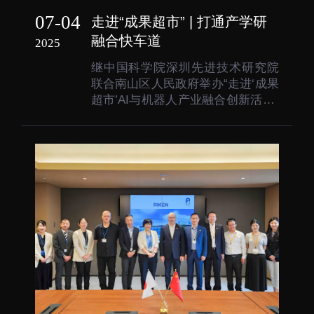
大科技基础设施
07-04
走进“成果超市” | 打通产学研
深圳合成生物研究重大
融合快车道
2025
科技基础设施
继中国科学院深圳先进技术研究院
中欧创新医药与健康研
联合南山区人民政府举办“走进‘成果
究中心
超市’AI与机器人产业融合创新活动”
后，6月30日，由深圳市南山区桃源
街道党工委指导，深圳先进院与南
山智园党委主办的南山智园“专精特
新”走进深圳先进院“成果超市”对接
活动顺利举办。本次活动是响应中
国科学院科技...