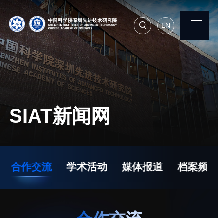
EN
EN
常用系统
人才招聘
联系我们
SIAT新闻网
机构简介
先进集成技术研究所
院长寄语
生物医学与健康工程研
合作交流
学术活动
媒体报道
档案频道
究所
现任领导
先进计算与数字工程研
历任领导
究所
统计数据