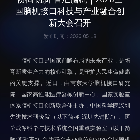
生物医药与技术研究所
研究机构
国脑机接口科技与产业融合创
脑认知与脑疾病研究所
研究队伍
新大会召开
合成生物学研究所
通知公告
材料人工智能研究所
发布时间：2026-05-18
碳中和技术研究所
科学仪器所（筹）
脑机接口是国家前瞻布局的未来产业，是培
先进电子材料研究所
育新质生产力的核心引擎，是守护人民生命健康
的关键支撑。近日，由南京大学脑机接口研究
院、国家高性能医疗器械创新中心、国家实验室
体系脑机接口创新联合体主办，中国科学院深圳
人才概况
综合处
先进技术研究院（以下简称“深圳先进院”）、医
人才介绍
科研管理处
学成像科学与技术系统全国重点实验室（以下简
人才招聘
创新融合处
称“实验室”）作为联合主办单位的2026全国脑机