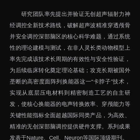
大科技基础设施
深圳合成生物研究重大
研究团队率先提出并验证无创超声辐射力神
科技基础设施
经调控全新技术路线，破解超声波精准穿透颅骨
中欧创新医药与健康研
并安全调控深部脑区的核心科学难题，通过系统
究中心
性的理论建模与测试，在非人灵长类动物模型上
率先完成该技术长周期的有效性与安全性验证，
为后续临床转化奠定理论基础；攻克长期被国外
垄断的高密度面阵列换能器这一“卡脖子”技术，
实现从底层压电材料到精密制造工艺的自主研
发，使核心换能器的电声转换效率、穿颅能力等
关键性能指标全面超越国际同类产品，为高效、
精准的无创深部脑调控提供硬件支撑。系列成果
发表于Nature、Cell、Neuron等国际顶级期刊。