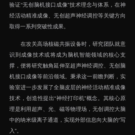
下载中心
验证“无创脑机接口成像”技术理念与体系，在神
经活动精准成像、无创超声神经调控等关键方向
取得一系列突破性成果。
在攻关高场核磁共振设备时，研究团队就意
党建工作
国家高性能医疗器械创
新中心
识到成像技术或将成为脑机智能领域的核心支
群团工作
国家生物制造产业创新
撑，便将研究触角延伸至超声神经调控、无创脑
树立和践行正确政绩观
中心
学习教育
机接口成像等前沿领域。秉承这一前瞻判断，实
深港脑科学创新研究院
传承和弘扬科学家精神
验室进一步发展了全脑皮层的神经活动精准成像
深圳合成生物学创新研
我为群众办实事
技术，创造性提出“神经打印机”概念。其核心原
究院
理是利用超声、光、磁等物理场，无创调控大脑
深圳先进电子材料国际
创新研究院
中的纳米级离子通道，实现外部信息向大脑的“写
深圳脑解析与脑模拟重
入”。