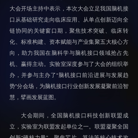
科研诚信与伦理委员会
科研进展
大会开场主持中表示，本次大会立足我国脑机接
实验动物管理
综合新闻
口从基础研究走向临床应用、从单点创新迈向全
分析测试中心
合作交流
链协同的关键窗口期，聚焦技术突破、临床转
实验室建设与管理
学术活动
化、标准构建、资本赋能与产业集聚五大核心方
生物安全管理
媒体报道
向，助力我国在脑科学与脑机接口领域抢占先
档案频道
机、赢得主动。实验室深度参与了大会的组织举
刊物与文化
办，并参与主办了“脑机接口前沿进展与发展趋
科学普及
势”分会场，为脑机接口行业创新发展凝聚前沿智
先进视界
慧，擘画发展蓝图。
大会期间，全国脑机接口科技创新联盟成
立，实验室为联盟发起单位之一。联盟凝聚全国
教育概况
学生活动
创新“硬核力量”，聚焦芯片、算法等核心技术攻