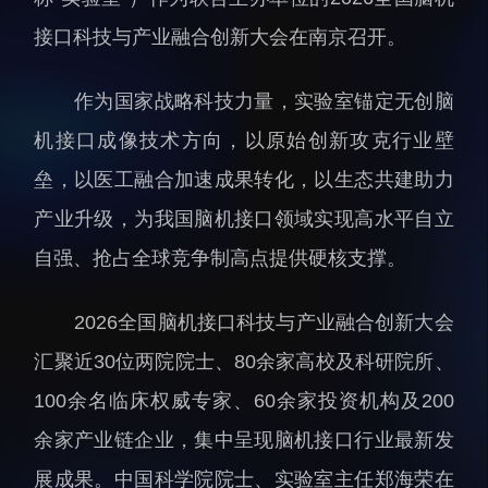
人才动态
人力资源处
接口科技与产业融合创新大会在南京召开。
博士后
财务资产处
作为国家战略科技力量，实验室锚定无创脑
合作转化处
教育处
机接口成像技术方向，以原始创新攻克行业壁
党群工作处
垒，以医工融合加速成果转化，以生态共建助力
监督审计处
产业升级，为我国脑机接口领域实现高水平自立
支撑平台处
自强、抢占全球竞争制高点提供硬核支撑。
产业发展中心
2026全国脑机接口科技与产业融合创新大会
汇聚近30位两院院士、80余家高校及科研院所、
100余名临床权威专家、60余家投资机构及200
余家产业链企业，集中呈现脑机接口行业最新发
科研进展
要闻播报
展成果。中国科学院院士、实验室主任郑海荣在