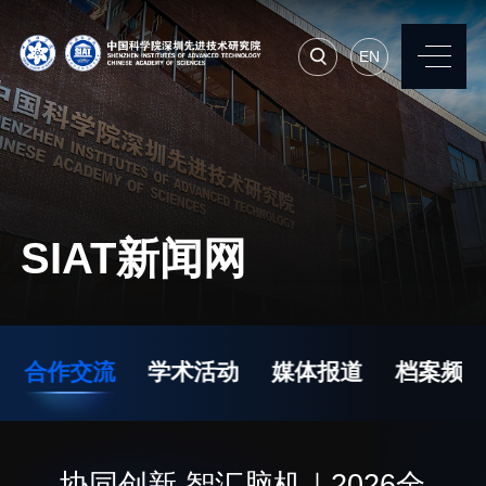
EN
EN
常用系统
人才招聘
联系我们
SIAT新闻网
机构简介
先进集成技术研究所
院长寄语
生物医学与健康工程研
合作交流
学术活动
媒体报道
档案频道
究所
现任领导
先进计算与数字工程研
历任领导
究所
统计数据
协同创新 智汇脑机｜2026全