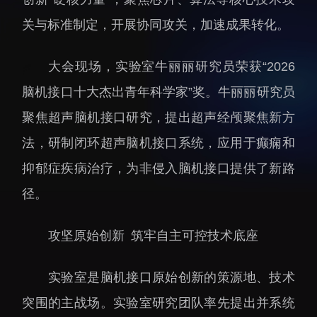
招生信息
先进榜YOUNG
关与标准制定，开展协同攻关，加速成果转化。
学位培养
体育与健康
学生工作
讲座信息
大会现场，实验室牛丽丽研究员荣获“2026
学生就业
脑机接口十大杰出青年科学家”奖。牛丽丽研究员
教育动态
聚焦超声脑机接口研究，提出超声经颅聚焦新方
法，研制闭环超声脑机接口系统，应用于癫痫和
抑郁症疾病治疗，为非侵入脑机接口提供了新路
径。
交流动态
转移转化
攻坚原始创新 筑牢自主可控技术底座
国合项目
控股企业
出国境事务
成果超市
实验室是脑机接口原始创新的策源地、技术
来华指引
合作交流
突围的主战场。实验室研究团队率先提出并系统