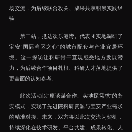
下载中心
场交流，为后续联合攻关、成果共享积累实践经
验。
第三站，抵达欢乐港湾。代表团实地调研了
党建工作
国家高性能医疗器械创
宝安“国际湾区之心”的城市配套与产业宜居环
新中心
群团工作
境。这一探访让科研骨干直观感受地方发展潜
国家生物制造产业创新
树立和践行正确政绩观
力，为后续合作项目扎根、科研人才落地提供了
中心
学习教育
更全面的认知参考。
深港脑科学创新研究院
传承和弘扬科学家精神
深圳合成生物学创新研
我为群众办实事
此次活动以“座谈谋合作、实地探需求”的务
究院
实模式，实现了先进院科研资源与宝安产业需求
深圳先进电子材料国际
创新研究院
的精准对接。未来，双方将以此次交流为契机，
深圳脑解析与脑模拟重
持续深化在技术研发、平台共建、成果转化、人