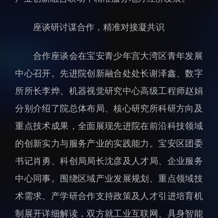
人才动态
人力资源处
座谈研讨谋合作，精准对接凝共识
博士后
财务资产处
合作转化处
合作座谈会在宝安青少年宫大湾区青年发展
教育处
中心召开。先进院创新融合处处长谢泽鑫、数字
党群工作处
所所长李烨、机器视觉研究中心高级工程师赵娟
监督审计处
分别介绍了院总体布局、核心研究所科研方向及
支撑平台处
重点技术成果，全面展现先进院在前沿科技领域
产业发展中心
的创新实力与服务产业的实践能力。宝安区团委
书记肖勇、科创局局长沈彦及人才局、企业服务
中心同事。围绕区域产业发展规划、重点领域技
术需求、产学研合作支持政策及人才引进培育机
科研进展
要闻播报
制展开详细解读，双方就工业互联网、具身智能