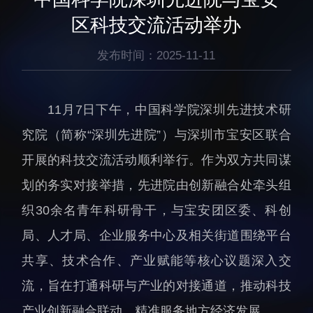
生物医药与技术研究所
研究机构
区科技交流活动举办
脑认知与脑疾病研究所
研究队伍
合成生物学研究所
发布时间：2025-11-11
通知公告
材料人工智能研究所
碳中和技术研究所
11月7日下午，中国科学院深圳先进技术研
科学仪器所（筹）
究院（简称“深圳先进院”）与深圳市宝安区联合
先进电子材料研究所
开展的科技交流活动顺利举行。作为双方共同谋
划的务实对接举措，先进院由创新融合处牵头组
织30余名青年科研骨干，与宝安团区委、科创
局、人才局、企业服务中心及相关街道围绕平台
人才概况
综合处
共享、技术合作、产业赋能等核心议题深入交
人才介绍
科研管理处
流，旨在打通科研与产业的对接通道，推动科技
人才招聘
创新融合处
产业创新融合联动，精准服务地方经济发展。