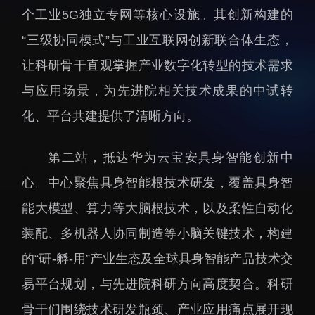
个工业5G独立专网等核心设施。其创新构建的
招生信息
先进榜YOUNG
“三级协同模式”与工业互联网创新联合体生态，
学位培养
体育与健康
学生工作
讲座信息
让科研骨干直观掌握产业数字化转型的技术需求
学生就业
与应用场景，为先进院相关技术成果的中试转
教育动态
化、平台共建提供了清晰方向。
第二站，抵达华为云宝安具身智能创新中
心。中心聚焦具身智能根技术研发，覆盖具身智
能大模型、算力等大脑根技术，以及柔性自动化
交流动态
转移转化
装配、多机器人协同制造等小脑关键技术，构建
国合项目
控股企业
的“研-孵-用”产业生态及全球具身智能产品技术交
出国境事务
成果超市
易平台规划，与先进院科研方向高度契合。科研
来华指引
合作交流
骨干们围绕技术研发瓶颈、产业应用痛点展开现