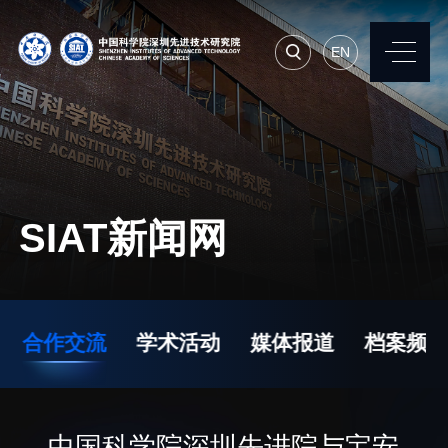
EN
EN
常用系统
人才招聘
联系我们
SIAT新闻网
机构简介
先进集成技术研究所
院长寄语
生物医学与健康工程研
合作交流
学术活动
媒体报道
档案频道
究所
现任领导
先进计算与数字工程研
历任领导
究所
统计数据
中国科学院深圳先进院与宝安