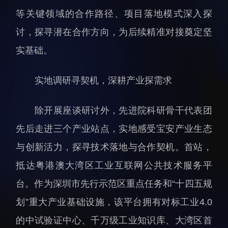
科研诚信与伦理委员会
科研进展
等关键领域的合作路径、项目落地模式深入探
实验动物管理
综合新闻
讨，探寻潜在合作方向，为后续精准对接奠定坚
分析测试中心
合作交流
实基础。
实验室建设与管理
学术活动
生物安全管理
媒体报道
实地调研寻契机，深耕产业探需求
档案频道
刊物与文化
除开展座谈研讨外，先进院科研骨干代表团
科学普及
先后走进三个产业站点，实地感受宝安产业生态
先进视界
与创新活力，探寻技术落地与合作契机。首站，
抵达粤港澳大湾区工业互联网公共技术服务平
台。作为深圳市先行示范区重点任务和“十四五规
划”重大产业基础设施，该平台拥有对标工业4.0
的中试验证中心、千万级工业知识库、大湾区首
教育概况
学生活动