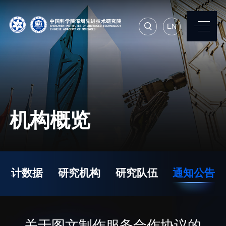
EN
EN
常用系统
人才招聘
联系我们
机构概览
机构简介
先进集成技术研究所
院长寄语
生物医学与健康工程研
统计数据
研究机构
研究队伍
通知公告
究所
现任领导
先进计算与数字工程研
历任领导
究所
统计数据
关于图文制作服务合作协议的