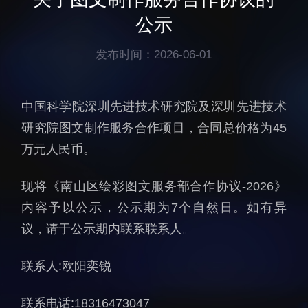
生物医药与技术研究所
研究机构
公示
脑认知与脑疾病研究所
研究队伍
合成生物学研究所
发布时间：2026-06-01
通知公告
材料人工智能研究所
碳中和技术研究所
中国科学院深圳先进技术研究院及深圳先进技术
科学仪器所（筹）
研究院图文制作服务合作项目，合同总价格为45
先进电子材料研究所
万元人民币。
现将《南山区绘彩图文服务部合作协议-2026》
内容予以公示，公示期为7个自然日。如有异
议，请于公示期内联系联系人。
人才概况
综合处
联系人:欧阳奕锐
人才介绍
科研管理处
人才招聘
创新融合处
联系电话:18316473047