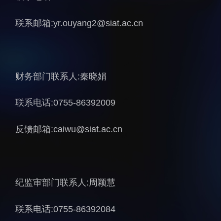
人才动态
人力资源处
联系邮箱:yr.ouyang2@siat.ac.cn
博士后
财务资产处
合作转化处
教育处
财务部门联系人:秦晓娟
党群工作处
监督审计处
联系电话:0755-86392009
支撑平台处
反馈邮箱:caiwu@siat.ac.cn
产业发展中心
纪监审部门联系人:周颖慧
科研进展
要闻播报
联系电话:0755-86392084